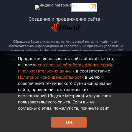
Создание и продвижение сайта -
Обращаем Ваше внимание на то, что данный интернет-сайт носит
исключительно информационный характер и ни при каких условиях не
является публичной офертой, определяемой положениями ч. 2 ст. 437
Гражданского кодекса Российской Федерации. Для получения подробной
Продолжая использовать сайт autocraft-kzn.ru,
информации о стоимости, наименовании товаров и сроках доставки,
пожалуйста, обращайтесь по контактным телефонам.
вы даете
согласие на обработку файлов cookie
и пользовательских данных
в соответствии с
Политика конфиденциальности
Политикой конфиденциальности
в целях
Согласие на обработку персональных данных
обеспечения технического функционирования
сайта, проведения статистических
исследований (Яндекс.Метрика) и улучшения
пользовательского опыта. Если вы не
согласны с этим, пожалуйста, покиньте сайт.
ОК