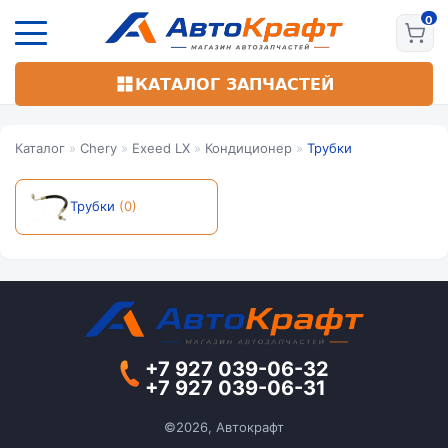
Перейти
к
основному
содержанию
КАТАЛОГ ЗАПЧАСТЕЙ
Каталог
»
Chery
»
Exeed LX
»
Кондиционер
»
Трубки
Трубки
(0)
+7 927 039-06-32
+7 927 039-06-31
©2026, Автокрафт