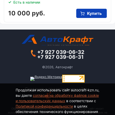
Есть в наличии
10 000 руб.
Купить
+7 927 039-06-32
+7 927 039-06-31
©2026, Автокрафт
Создание и продвижение сайта -
Продолжая использовать сайт autocraft-kzn.ru,
вы даете
согласие на обработку файлов cookie
и пользовательских данных
в соответствии с
Политикой конфиденциальности
в целях
Обращаем Ваше внимание на то, что данный интернет-сайт носит
обеспечения технического функционирования
исключительно информационный характер и ни при каких условиях не