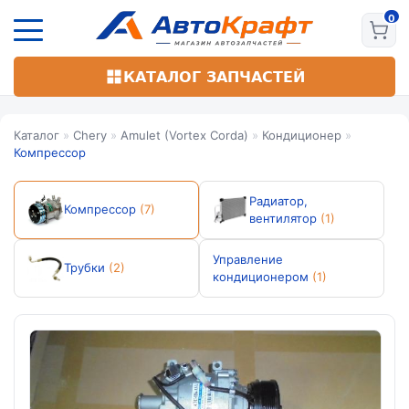
Перейти
к
основному
содержанию
КАТАЛОГ ЗАПЧАСТЕЙ
Каталог
»
Chery
»
Amulet (Vortex Corda)
»
Кондиционер
»
Компрессор
Радиатор,
Компрессор
(7)
вентилятор
(1)
Управление
Трубки
(2)
кондиционером
(1)