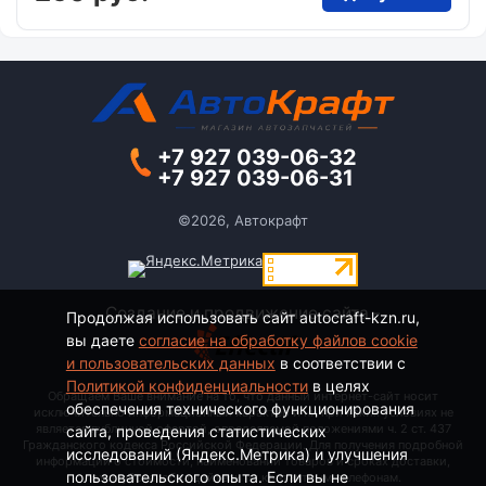
+7 927 039-06-32
+7 927 039-06-31
©2026, Автокрафт
Создание и продвижение сайта -
Продолжая использовать сайт autocraft-kzn.ru,
вы даете
согласие на обработку файлов cookie
и пользовательских данных
в соответствии с
Политикой конфиденциальности
в целях
Обращаем Ваше внимание на то, что данный интернет-сайт носит
обеспечения технического функционирования
исключительно информационный характер и ни при каких условиях не
является публичной офертой, определяемой положениями ч. 2 ст. 437
сайта, проведения статистических
Гражданского кодекса Российской Федерации. Для получения подробной
исследований (Яндекс.Метрика) и улучшения
информации о стоимости, наименовании товаров и сроках доставки,
пользовательского опыта. Если вы не
пожалуйста, обращайтесь по контактным телефонам.