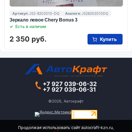
Артикул:
J52-8202010-DQ
Аналоги:
J528202010DQ
Зеркало левое Chery Bonus 3
Есть в наличии
2 350 руб.
Купить
+7 927 039-06-32
+7 927 039-06-31
©2026, Автокрафт
Создание и продвижение сайта -
Продолжая использовать сайт autocraft-kzn.ru,