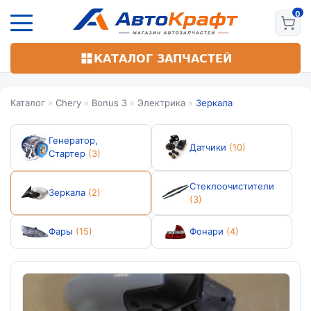
Перейти
к
основному
содержанию
КАТАЛОГ ЗАПЧАСТЕЙ
Каталог
»
Chery
»
Bonus 3
»
Электрика
»
Зеркала
Генератор,
Датчики
(10)
Стартер
(3)
Стеклоочистители
Зеркала
(2)
(3)
Фары
(15)
Фонари
(4)