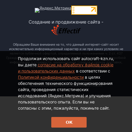
Создание и продвижение сайта -
Обращаем Ваше внимание на то, что данный интернет-сайт носит
исключительно информационный характер и ни при каких условиях не
является публичной офертой, определяемой положениями ч. 2 ст. 437
Гражданского кодекса Российской Федерации. Для получения подробной
Продолжая использовать сайт autocraft-kzn.ru,
информации о стоимости, наименовании товаров и сроках доставки,
вы даете
согласие на обработку файлов cookie
пожалуйста, обращайтесь по контактным телефонам.
и пользовательских данных
в соответствии с
Политикой конфиденциальности
в целях
Политика конфиденциальности
обеспечения технического функционирования
Согласие на обработку персональных данных
сайта, проведения статистических
исследований (Яндекс.Метрика) и улучшения
пользовательского опыта. Если вы не
согласны с этим, пожалуйста, покиньте сайт.
ОК