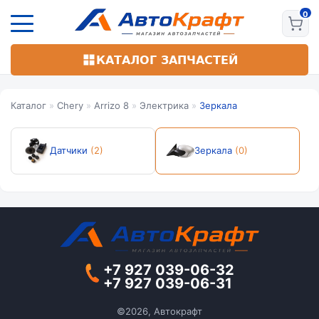
Перейти
к
основному
содержанию
КАТАЛОГ ЗАПЧАСТЕЙ
Каталог
»
Chery
»
Arrizo 8
»
Электрика
»
Зеркала
Датчики
(2)
Зеркала
(0)
+7 927 039-06-32
+7 927 039-06-31
©2026, Автокрафт