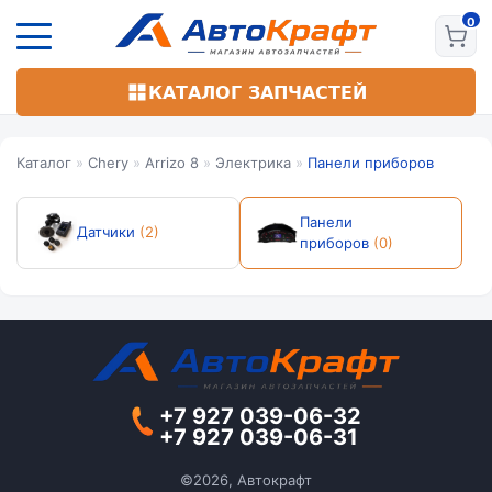
Перейти
к
основному
содержанию
КАТАЛОГ ЗАПЧАСТЕЙ
Каталог
»
Chery
»
Arrizo 8
»
Электрика
»
Панели приборов
Панели
Датчики
(2)
приборов
(0)
+7 927 039-06-32
+7 927 039-06-31
©2026, Автокрафт