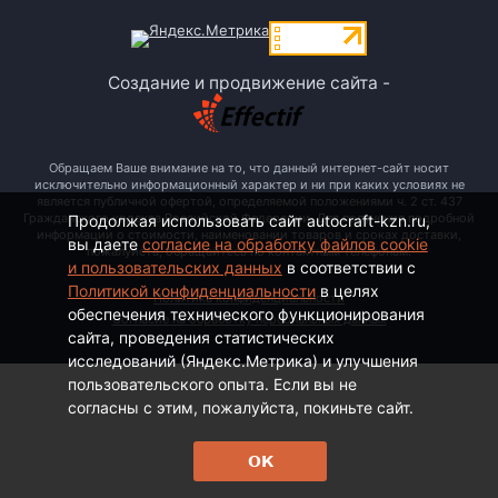
Создание и продвижение сайта -
Обращаем Ваше внимание на то, что данный интернет-сайт носит
исключительно информационный характер и ни при каких условиях не
является публичной офертой, определяемой положениями ч. 2 ст. 437
Гражданского кодекса Российской Федерации. Для получения подробной
Продолжая использовать сайт autocraft-kzn.ru,
информации о стоимости, наименовании товаров и сроках доставки,
вы даете
согласие на обработку файлов cookie
пожалуйста, обращайтесь по контактным телефонам.
и пользовательских данных
в соответствии с
Политикой конфиденциальности
в целях
Политика конфиденциальности
обеспечения технического функционирования
Согласие на обработку персональных данных
сайта, проведения статистических
исследований (Яндекс.Метрика) и улучшения
пользовательского опыта. Если вы не
согласны с этим, пожалуйста, покиньте сайт.
ОК