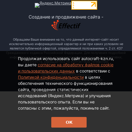
Создание и продвижение сайта -
Обращаем Ваше внимание на то, что данный интернет-сайт носит
исключительно информационный характер и ни при каких условиях не
является публичной офертой, определяемой положениями ч. 2 ст. 437
Гражданского кодекса Российской Федерации. Для получения подробной
информации о стоимости, наименовании товаров и сроках доставки,
Продолжая использовать сайт autocraft-kzn.ru,
пожалуйста, обращайтесь по контактным телефонам.
вы даете
согласие на обработку файлов cookie
и пользовательских данных
в соответствии с
Политика конфиденциальности
Политикой конфиденциальности
в целях
Согласие на обработку персональных данных
обеспечения технического функционирования
сайта, проведения статистических
исследований (Яндекс.Метрика) и улучшения
пользовательского опыта. Если вы не
согласны с этим, пожалуйста, покиньте сайт.
ОК