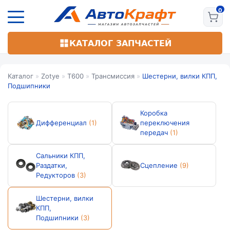
Перейти
к
основному
содержанию
КАТАЛОГ ЗАПЧАСТЕЙ
Каталог
»
Zotye
»
T600
»
Трансмиссия
»
Шестерни, вилки КПП,
Подшипники
Коробка
Дифференциал
(1)
переключения
передач
(1)
Сальники КПП,
Раздатки,
Сцепление
(9)
Редукторов
(3)
Шестерни, вилки
КПП,
Подшипники
(3)