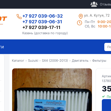
Отзыв
ул. А. Кутуя, 72
+7 927 039-06-32
+7 927 039-06-31
Пн-Пт
9:00-2
Сб, Вс
10:00-
+7 927 039-17-11
Казань (доставка по городу)
ти
Каталог
»
Suzuki
»
SX4 (2006-2013)
»
Двигатель
»
Фильтры
Арти
13780
35
По