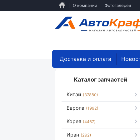
Перейти
О компании
Фотогалерея
к
основному
содержанию
Доставка и оплата
Новос
Каталог запчастей
Китай
(37880)
Европа
(1992)
Корея
(4467)
Иран
(292)