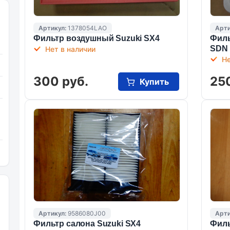
Артикул:
1378054LAO
Арти
Фильтр воздушный Suzuki SX4
Филь
SDN
Нет в наличии
Не
300 руб.
25
Купить
Артикул:
9586080J00
Арти
Фильтр салона Suzuki SX4
Филь