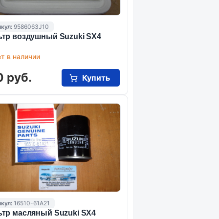
кул:
9586063J10
тр воздушный Suzuki SX4
т в наличии
0 руб.
Купить
кул:
16510-61A21
тр масляный Suzuki SX4