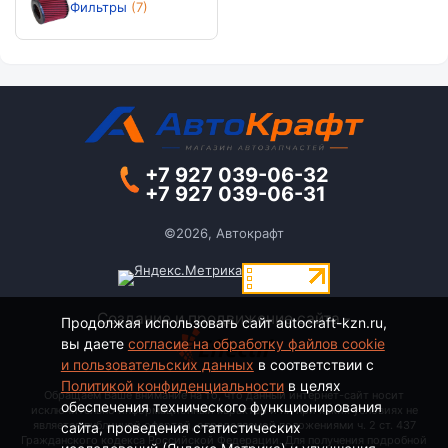
Фильтры
(7)
+7 927 039-06-32
+7 927 039-06-31
©2026, Автокрафт
Создание и продвижение сайта -
Продолжая использовать сайт autocraft-kzn.ru,
вы даете
согласие на обработку файлов cookie
и пользовательских данных
в соответствии с
Политикой конфиденциальности
в целях
Обращаем Ваше внимание на то, что данный интернет-сайт носит
обеспечения технического функционирования
исключительно информационный характер и ни при каких условиях не
является публичной офертой, определяемой положениями ч. 2 ст. 437
сайта, проведения статистических
Гражданского кодекса Российской Федерации. Для получения подробной