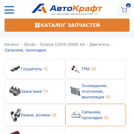
Перейти
к
основному
содержанию
КАТАЛОГ ЗАПЧАСТЕЙ
Каталог
»
Skoda
»
Octavia (2004-2008) А5
»
Двигатель
»
Сальники, прокладки
Глушитель
(1)
ГРМ
(3)
Охлаждение,
Зажигание
(1)
отопление,
вентиляция
(5)
Сальники,
Ремни, ролики
(3)
прокладки
(0)