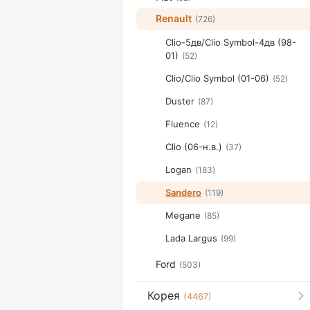
Renault
(726)
Clio-5дв/Clio Symbol-4дв (98-
01)
(52)
Clio/Clio Symbol (01-06)
(52)
Duster
(87)
Fluence
(12)
Clio (06-н.в.)
(37)
Logan
(183)
Sandero
(119)
Megane
(85)
Lada Largus
(99)
Ford
(503)
Корея
(4467)