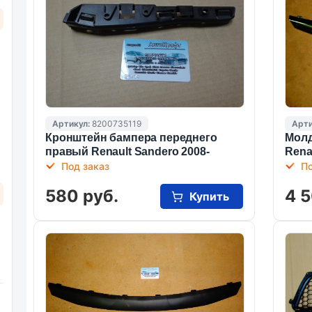
Артикул:
8200735119
Арти
Кронштейн бампера переднего
Молд
правый Renault Sandero 2008-
Rena
Под заказ
По
580 руб.
4 5
Купить