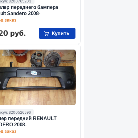
кул:
8200765203
лер переднего бампера
ult Sandero 2008-
д заказ
20 руб.
Купить
кул:
8200526596
ер передний RENAULT
ERO 2008-
д заказ