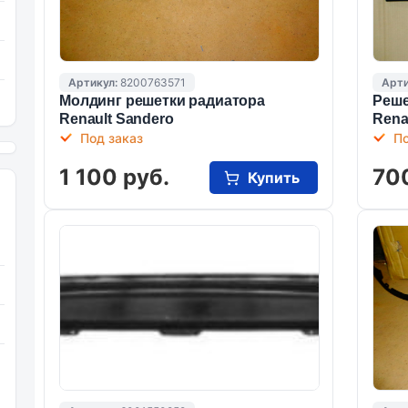
Артикул:
8200763571
Арти
Молдинг решетки радиатора
Реше
Renault Sandero
Rena
Под заказ
По
1 100 руб.
70
Купить