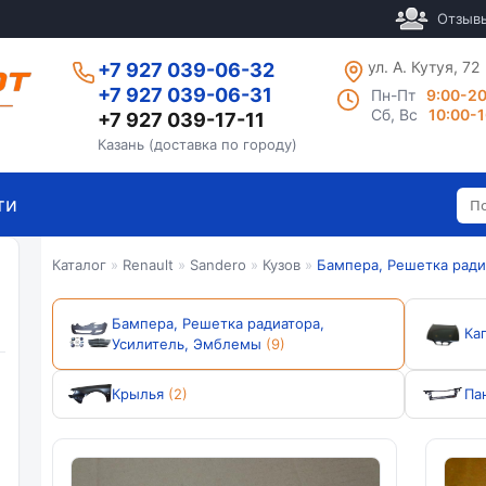
Отзыв
ул. А. Кутуя, 72
+7 927 039-06-32
+7 927 039-06-31
Пн-Пт
9:00-2
Сб, Вс
10:00-
+7 927 039-17-11
Казань (доставка по городу)
ти
Каталог
»
Renault
»
Sandero
»
Кузов
»
Бампера, Решетка ради
Бампера, Решетка радиатора,
Ка
Усилитель, Эмблемы
(9)
Крылья
(2)
Па