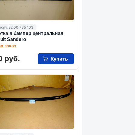
кул:
82 00 735 103
тка в бампер центральная
ult Sandero
д заказ
0 руб.
Купить