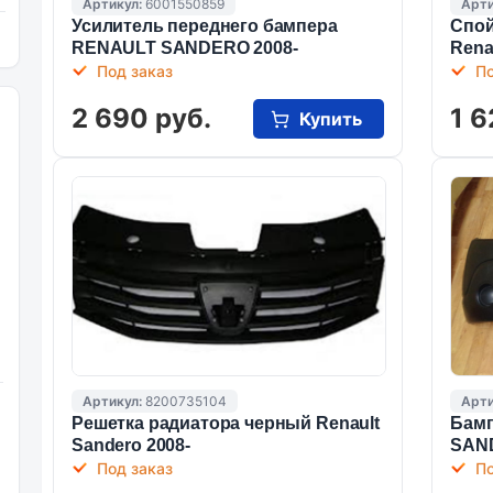
Артикул:
6001550859
Арти
Усилитель переднего бампера
Спой
RENAULT SANDERO 2008-
Rena
Под заказ
По
2 690 руб.
1 6
Купить
Артикул:
8200735104
Арти
Решетка радиатора черный Renault
Бамп
Sandero 2008-
SAND
Под заказ
По