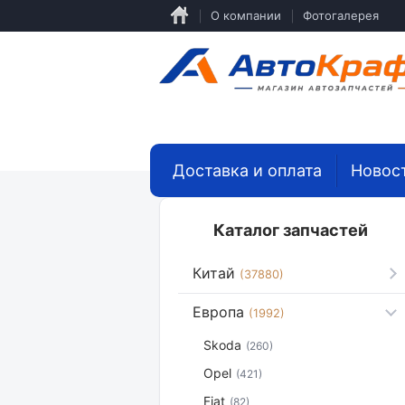
Перейти
О компании
Фотогалерея
к
основному
содержанию
Доставка и оплата
Новос
Каталог запчастей
Китай
(37880)
Европа
(1992)
Skoda
(260)
Opel
(421)
Fiat
(82)