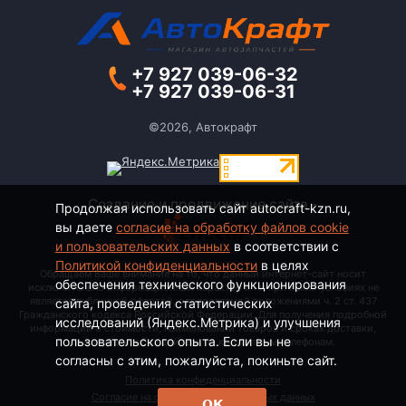
+7 927 039-06-32
+7 927 039-06-31
©2026, Автокрафт
Создание и продвижение сайта -
Продолжая использовать сайт autocraft-kzn.ru,
вы даете
согласие на обработку файлов cookie
и пользовательских данных
в соответствии с
Политикой конфиденциальности
в целях
Обращаем Ваше внимание на то, что данный интернет-сайт носит
обеспечения технического функционирования
исключительно информационный характер и ни при каких условиях не
является публичной офертой, определяемой положениями ч. 2 ст. 437
сайта, проведения статистических
Гражданского кодекса Российской Федерации. Для получения подробной
исследований (Яндекс.Метрика) и улучшения
информации о стоимости, наименовании товаров и сроках доставки,
пользовательского опыта. Если вы не
пожалуйста, обращайтесь по контактным телефонам.
согласны с этим, пожалуйста, покиньте сайт.
Политика конфиденциальности
Согласие на обработку персональных данных
ОК