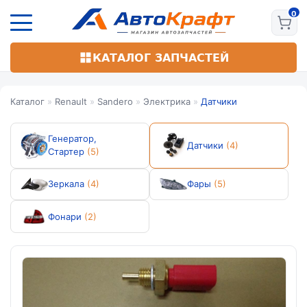
Перейти
к
основному
содержанию
КАТАЛОГ ЗАПЧАСТЕЙ
Каталог
»
Renault
»
Sandero
»
Электрика
»
Датчики
Генератор,
Датчики
(4)
Стартер
(5)
Зеркала
(4)
Фары
(5)
Фонари
(2)