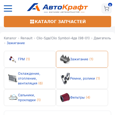
Перейти
к
основному
содержанию
КАТАЛОГ ЗАПЧАСТЕЙ
Каталог
»
Renault
»
Clio-5дв/Clio Symbol-4дв (98-01)
»
Двигатель
»
Зажигание
ГРМ
(1)
Зажигание
(1)
Охлаждение,
отопление,
Ремни, ролики
(1)
вентиляция
(6)
Сальники,
Фильтры
(4)
прокладки
(1)