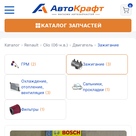
Перейти
к
основному
содержанию
КАТАЛОГ ЗАПЧАСТЕЙ
Каталог
»
Renault
»
Clio (06-н.в.)
»
Двигатель
»
Зажигание
ГРМ
(2)
Зажигание
(3)
Охлаждение,
Сальники,
отопление,
прокладки
(1)
вентиляция
(3)
Фильтры
(1)