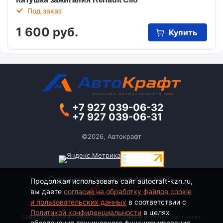
Под заказ
1 600 руб.
Купить
+7 927 039-06-32
+7 927 039-06-31
©2026, Автокрафт
Создание и продвижение сайта -
Продолжая использовать сайт autocraft-kzn.ru,
вы даете
согласие на обработку файлов cookie
и пользовательских данных
в соответствии с
Политикой конфиденциальности
в целях
Обращаем Ваше внимание на то, что данный интернет-сайт носит
обеспечения технического функционирования