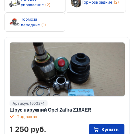
Тормоза задние
(2)
управление
(2)
Тормоза
передние
(1)
Артикул:
1603274
Шрус наружний Opel Zafira Z18XER
Под заказ
1 250 руб.
Купить