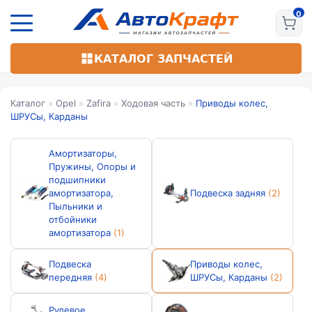
Перейти
к
основному
содержанию
КАТАЛОГ ЗАПЧАСТЕЙ
Каталог
»
Opel
»
Zafira
»
Ходовая часть
»
Приводы колес,
ШРУСы, Карданы
Амортизаторы,
Пружины, Опоры и
подшипники
амортизатора,
Подвеска задняя
(2)
Пыльники и
отбойники
амортизатора
(1)
Подвеска
Приводы колес,
передняя
(4)
ШРУСы, Карданы
(2)
Рулевое