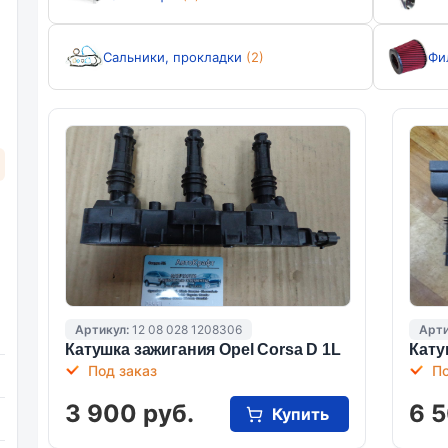
Сальники, прокладки
(2)
Фи
Артикул:
12 08 028 1208306
Арти
Катушка зажигания Opel Corsa D 1L
Кату
Под заказ
По
3 900 руб.
6 5
Купить