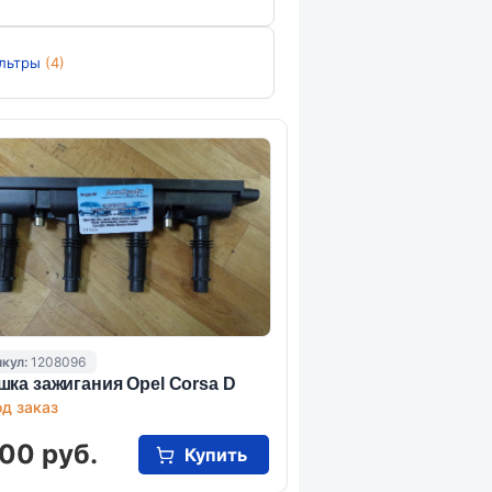
льтры
(4)
кул:
1208096
шка зажигания Opel Corsa D
д заказ
00 руб.
Купить