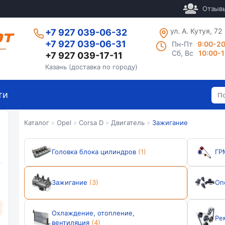
Отзыв
ул. А. Кутуя, 72
+7 927 039-06-32
+7 927 039-06-31
Пн-Пт
9:00-2
Сб, Вс
10:00-
+7 927 039-17-11
Казань (доставка по городу)
ти
Каталог
»
Opel
»
Corsa D
»
Двигатель
»
Зажигание
Головка блока цилиндров
(1)
ГР
Зажигание
(3)
Оп
Охлаждение, отопление,
Ре
вентиляция
(4)