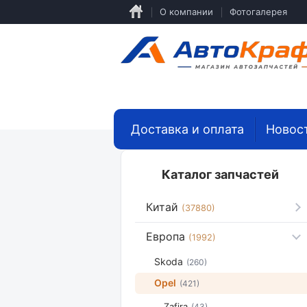
Перейти
О компании
Фотогалерея
к
основному
содержанию
Доставка и оплата
Новос
Каталог запчастей
Китай
(37880)
Европа
(1992)
Skoda
(260)
Opel
(421)
Zafira
(43)