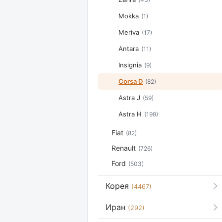
Mokka
(1)
Meriva
(17)
Antara
(11)
Insignia
(9)
Corsa D
(82)
Astra J
(59)
Astra H
(199)
Fiat
(82)
Renault
(726)
Ford
(503)
Корея
(4467)
Иран
(292)