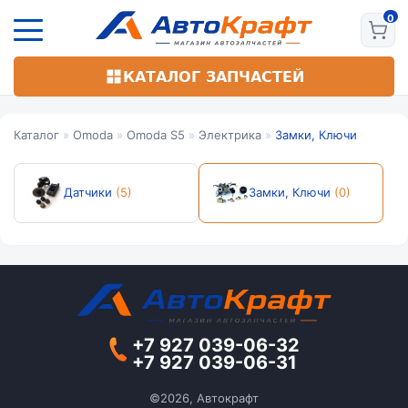
Перейти
к
основному
содержанию
КАТАЛОГ ЗАПЧАСТЕЙ
Каталог
»
Omoda
»
Omoda S5
»
Электрика
»
Замки, Ключи
Датчики
(5)
Замки, Ключи
(0)
+7 927 039-06-32
+7 927 039-06-31
©2026, Автокрафт