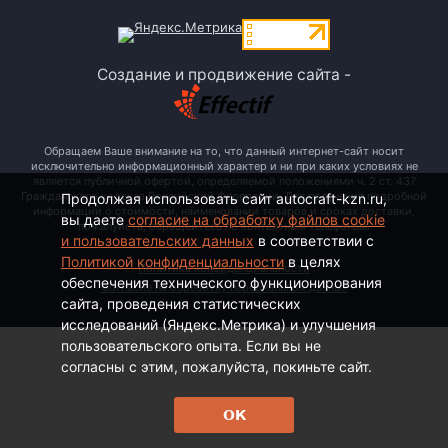
Создание и продвижение сайта -
Обращаем Ваше внимание на то, что данный интернет-сайт носит
исключительно информационный характер и ни при каких условиях не
является публичной офертой, определяемой положениями ч. 2 ст. 437
Гражданского кодекса Российской Федерации. Для получения подробной
Продолжая использовать сайт autocraft-kzn.ru,
информации о стоимости, наименовании товаров и сроках доставки,
вы даете
согласие на обработку файлов cookie
пожалуйста, обращайтесь по контактным телефонам.
и пользовательских данных
в соответствии с
Политикой конфиденциальности
в целях
Политика конфиденциальности
обеспечения технического функционирования
Согласие на обработку персональных данных
сайта, проведения статистических
исследований (Яндекс.Метрика) и улучшения
пользовательского опыта. Если вы не
согласны с этим, пожалуйста, покиньте сайт.
ОК