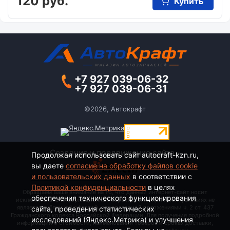
120 руб.
Купить
+7 927 039-06-32
+7 927 039-06-31
©2026, Автокрафт
Создание и продвижение сайта -
Продолжая использовать сайт autocraft-kzn.ru,
вы даете
согласие на обработку файлов cookie
и пользовательских данных
в соответствии с
Политикой конфиденциальности
в целях
Обращаем Ваше внимание на то, что данный интернет-сайт носит
обеспечения технического функционирования
исключительно информационный характер и ни при каких условиях не
является публичной офертой, определяемой положениями ч. 2 ст. 437
сайта, проведения статистических
Гражданского кодекса Российской Федерации. Для получения подробной
исследований (Яндекс.Метрика) и улучшения
информации о стоимости, наименовании товаров и сроках доставки,