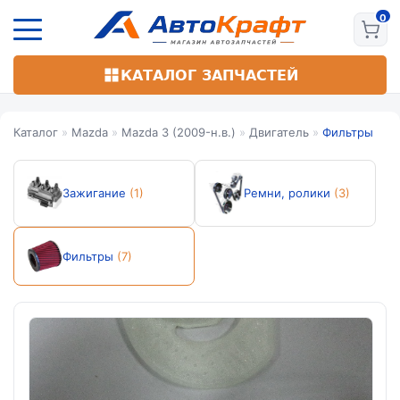
Перейти
к
основному
содержанию
КАТАЛОГ ЗАПЧАСТЕЙ
Каталог
»
Mazda
»
Mazda 3 (2009-н.в.)
»
Двигатель
»
Фильтры
Зажигание
(1)
Ремни, ролики
(3)
Фильтры
(7)