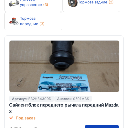
Тормоза задние
(2)
управление
(3)
Тормоза
передние
(3)
Артикул:
B32H34300D
Аналоги:
0501M3S
Cайлентблок переднего рычага передний Mazda
3
Под заказ