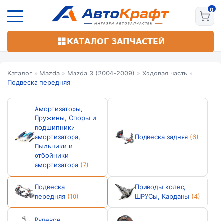
Перейти
к
основному
содержанию
КАТАЛОГ ЗАПЧАСТЕЙ
Каталог
»
Mazda
»
Mazda 3 (2004-2009)
»
Ходовая часть
»
Подвеска передняя
Амортизаторы,
Пружины, Опоры и
подшипники
амортизатора,
Подвеска задняя
(6)
Пыльники и
отбойники
амортизатора
(7)
Подвеска
Приводы колес,
передняя
(10)
ШРУСы, Карданы
(4)
Рулевое