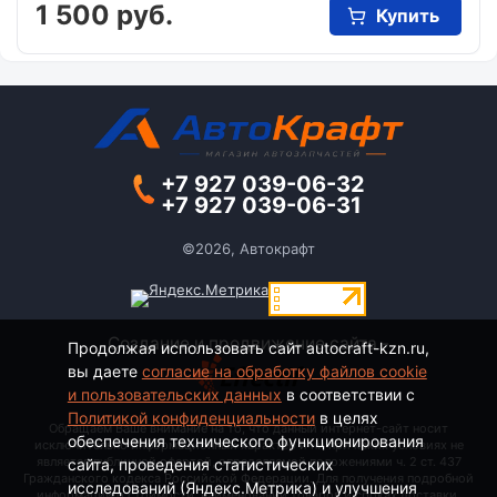
1 500 руб.
Купить
+7 927 039-06-32
+7 927 039-06-31
©2026, Автокрафт
Создание и продвижение сайта -
Продолжая использовать сайт autocraft-kzn.ru,
вы даете
согласие на обработку файлов cookie
и пользовательских данных
в соответствии с
Политикой конфиденциальности
в целях
Обращаем Ваше внимание на то, что данный интернет-сайт носит
обеспечения технического функционирования
исключительно информационный характер и ни при каких условиях не
является публичной офертой, определяемой положениями ч. 2 ст. 437
сайта, проведения статистических
Гражданского кодекса Российской Федерации. Для получения подробной
исследований (Яндекс.Метрика) и улучшения
информации о стоимости, наименовании товаров и сроках доставки,