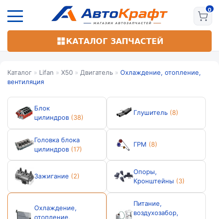
Перейти
к
основному
содержанию
КАТАЛОГ ЗАПЧАСТЕЙ
Каталог
»
Lifan
»
X50
»
Двигатель
»
Охлаждение, отопление,
вентиляция
Блок
Глушитель
(8)
цилиндров
(38)
Головка блока
ГРМ
(8)
цилиндров
(17)
Опоры,
Зажигание
(2)
Кронштейны
(3)
Питание,
Охлаждение,
воздухозабор,
отопление,