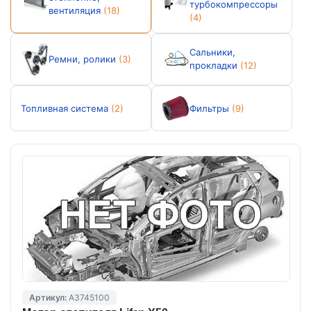
турбокомпрессоры
вентиляция
(18)
(4)
Сальники,
Ремни, ролики
(3)
прокладки
(12)
Топливная система
(2)
Фильтры
(9)
Артикул:
A3745100