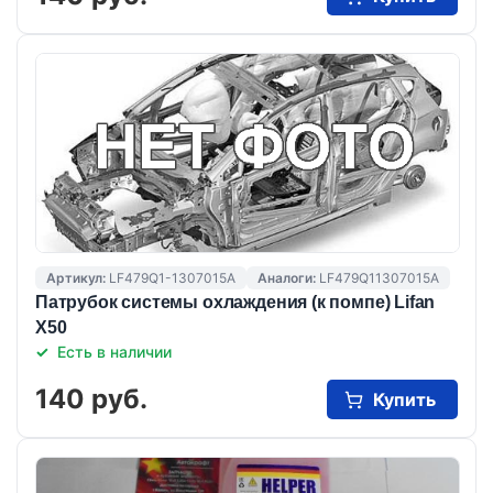
Артикул:
LF479Q1-1307015A
Аналоги:
LF479Q11307015A
Патрубок системы охлаждения (к помпе) Lifan
X50
Есть в наличии
140 руб.
Купить