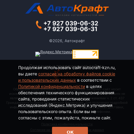
+7 927 039-06-32
+7 927 039-06-31
©2026, Автокрафт
Создание и продвижение сайта -
Продолжая использовать сайт autocraft-kzn.ru,
вы даете
согласие на обработку файлов cookie
и пользовательских данных
в соответствии с
Политикой конфиденциальности
в целях
Обращаем Ваше внимание на то, что данный интернет-сайт носит
обеспечения технического функционирования
исключительно информационный характер и ни при каких условиях не
является публичной офертой, определяемой положениями ч. 2 ст. 437
сайта, проведения статистических
Гражданского кодекса Российской Федерации. Для получения подробной
исследований (Яндекс.Метрика) и улучшения
информации о стоимости, наименовании товаров и сроках доставки,
пользовательского опыта. Если вы не
пожалуйста, обращайтесь по контактным телефонам.
согласны с этим, пожалуйста, покиньте сайт.
Политика конфиденциальности
Согласие на обработку персональных данных
ОК