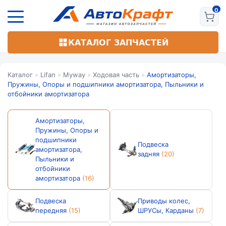
Перейти
к
основному
содержанию
КАТАЛОГ ЗАПЧАСТЕЙ
Каталог
»
Lifan
»
Myway
»
Ходовая часть
»
Амортизаторы,
Пружины, Опоры и подшипники амортизатора, Пыльники и
отбойники амортизатора
Амортизаторы,
Пружины, Опоры и
подшипники
Подвеска
амортизатора,
задняя
(20)
Пыльники и
отбойники
амортизатора
(16)
Подвеска
Приводы колес,
передняя
(15)
ШРУСы, Карданы
(7)