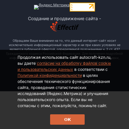
Создание и продвижение сайта -
Обращаем Ваше внимание на то, что данный интернет-сайт носит
исключительно информационный характер и ни при каких условиях не
является публичной офертой, определяемой положениями ч. 2 ст. 437
Гражданского кодекса Российской Федерации. Для получения подробной
Продолжая использовать сайт autocraft-kzn.ru,
информации о стоимости, наименовании товаров и сроках доставки,
пожалуйста, обращайтесь по контактным телефонам.
вы даете
согласие на обработку файлов cookie
и пользовательских данных
в соответствии с
Политика конфиденциальности
Политикой конфиденциальности
в целях
Согласие на обработку персональных данных
обеспечения технического функционирования
сайта, проведения статистических
исследований (Яндекс.Метрика) и улучшения
пользовательского опыта. Если вы не
согласны с этим, пожалуйста, покиньте сайт.
ОК