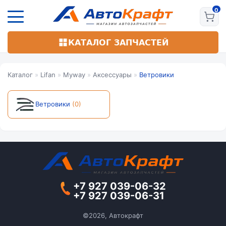
Перейти
к
основному
содержанию
КАТАЛОГ ЗАПЧАСТЕЙ
Каталог
»
Lifan
»
Myway
»
Аксессуары
»
Ветровики
Ветровики
(0)
+7 927 039-06-32
+7 927 039-06-31
©2026, Автокрафт