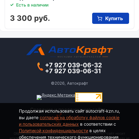
Есть в наличии
3 300 руб.
Купить
+7 927 039-06-32
+7 927 039-06-31
©2026, Автокрафт
Создание и продвижение сайта -
Продолжая использовать сайт autocraft-kzn.ru,
вы даете
согласие на обработку файлов cookie
и пользовательских данных
в соответствии с
Политикой конфиденциальности
в целях
Обращаем Ваше внимание на то, что данный интернет-сайт носит
обеспечения технического функционирования
исключительно информационный характер и ни при каких условиях не