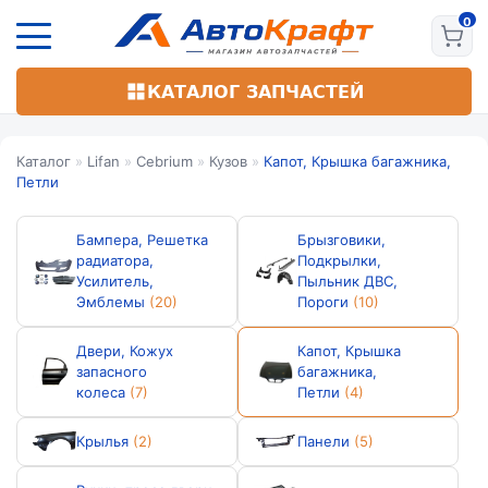
Перейти
к
основному
содержанию
КАТАЛОГ ЗАПЧАСТЕЙ
Каталог
»
Lifan
»
Cebrium
»
Кузов
»
Капот, Крышка багажника,
Петли
Бампера, Решетка
Брызговики,
радиатора,
Подкрылки,
Усилитель,
Пыльник ДВС,
Эмблемы
(20)
Пороги
(10)
Двери, Кожух
Капот, Крышка
запасного
багажника,
колеса
(7)
Петли
(4)
Крылья
(2)
Панели
(5)