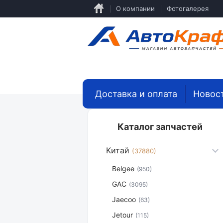
Перейти
О компании
Фотогалерея
к
основному
содержанию
Доставка и оплата
Новос
Каталог запчастей
Китай
(37880)
Belgee
(950)
GAC
(3095)
Jaecoo
(63)
Jetour
(115)