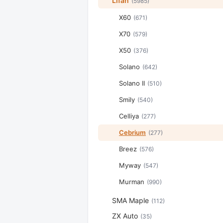
Lifan
(5985)
X60
(671)
X70
(579)
X50
(376)
Solano
(642)
Solano II
(510)
Smily
(540)
Celliya
(277)
Cebrium
(277)
Breez
(576)
Myway
(547)
Murman
(990)
SMA Maple
(112)
ZX Auto
(35)