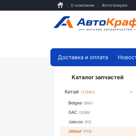
Перейти
О компании
Фотогалерея
к
основному
содержанию
Доставка и оплата
Новос
Каталог запчастей
Китай
(37880)
Belgee
(950)
GAC
(3095)
Jaecoo
(63)
Jetour
(115)