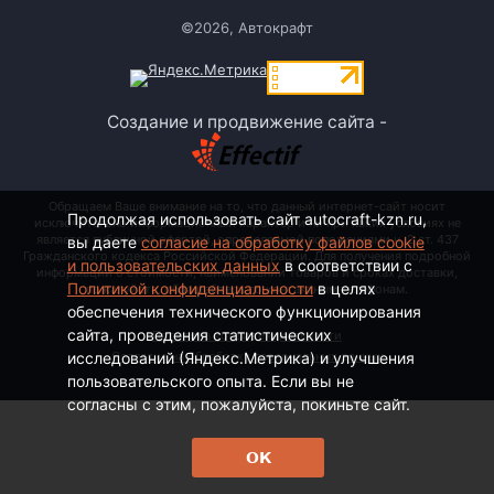
©2026, Автокрафт
Создание и продвижение сайта -
Обращаем Ваше внимание на то, что данный интернет-сайт носит
Продолжая использовать сайт autocraft-kzn.ru,
исключительно информационный характер и ни при каких условиях не
является публичной офертой, определяемой положениями ч. 2 ст. 437
вы даете
согласие на обработку файлов cookie
Гражданского кодекса Российской Федерации. Для получения подробной
и пользовательских данных
в соответствии с
информации о стоимости, наименовании товаров и сроках доставки,
Политикой конфиденциальности
в целях
пожалуйста, обращайтесь по контактным телефонам.
обеспечения технического функционирования
сайта, проведения статистических
Политика конфиденциальности
исследований (Яндекс.Метрика) и улучшения
Согласие на обработку персональных данных
пользовательского опыта. Если вы не
согласны с этим, пожалуйста, покиньте сайт.
ОК