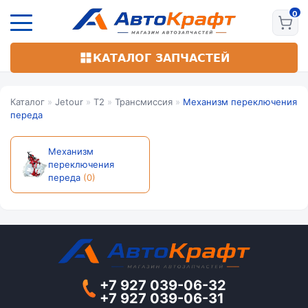
Перейти
к
основному
содержанию
КАТАЛОГ ЗАПЧАСТЕЙ
Каталог
»
Jetour
»
T2
»
Трансмиссия
»
Механизм переключения
переда
Механизм
переключения
переда
(0)
+7 927 039-06-32
+7 927 039-06-31