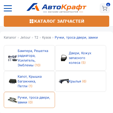
Перейти
к
основному
содержанию
КАТАЛОГ ЗАПЧАСТЕЙ
Каталог
»
Jetour
»
T2
»
Кузов
»
Ручки, троса двери, замки
Бампера, Решетка
Двери, Кожух
радиатора,
запасного
Усилитель,
колеса
(5)
Эмблемы
(10)
Капот, Крышка
багажника,
Крылья
(6)
Петли
(1)
Ручки, троса двери,
замки
(0)