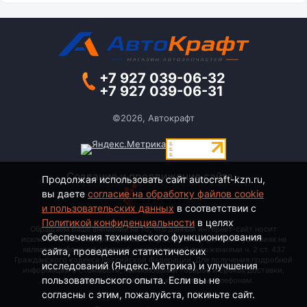
+7 927 039-06-32
+7 927 039-06-31
©2026, Автокрафт
Создание и продвижение сайта -
Продолжая использовать сайт autocraft-kzn.ru,
вы даете
согласие на обработку файлов cookie
и пользовательских данных
в соответствии с
Политикой конфиденциальности
в целях
Обращаем Ваше внимание на то, что данный интернет-сайт носит
обеспечения технического функционирования
исключительно информационный характер и ни при каких условиях не
является публичной офертой, определяемой положениями ч. 2 ст. 437
сайта, проведения статистических
Гражданского кодекса Российской Федерации. Для получения подробной
исследований (Яндекс.Метрика) и улучшения
информации о стоимости, наименовании товаров и сроках доставки,
пользовательского опыта. Если вы не
пожалуйста, обращайтесь по контактным телефонам.
согласны с этим, пожалуйста, покиньте сайт.