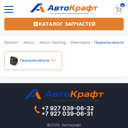
Перейти
к
основному
содержанию
КАТАЛОГ ЗАПЧАСТЕЙ
Каталог
»
Jetour
»
Jetour Dashing
»
Электрика
»
Переключатели
Переключатели
(0)
+7 927 039-06-32
+7 927 039-06-31
©2026, Автокрафт