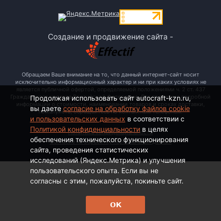
Создание и продвижение сайта -
Обращаем Ваше внимание на то, что данный интернет-сайт носит
исключительно информационный характер и ни при каких условиях не
является публичной офертой, определяемой положениями ч. 2 ст. 437
Гражданского кодекса Российской Федерации. Для получения подробной
Продолжая использовать сайт autocraft-kzn.ru,
информации о стоимости, наименовании товаров и сроках доставки,
вы даете
согласие на обработку файлов cookie
пожалуйста, обращайтесь по контактным телефонам.
и пользовательских данных
в соответствии с
Политикой конфиденциальности
в целях
Политика конфиденциальности
обеспечения технического функционирования
Согласие на обработку персональных данных
сайта, проведения статистических
исследований (Яндекс.Метрика) и улучшения
пользовательского опыта. Если вы не
согласны с этим, пожалуйста, покиньте сайт.
ОК