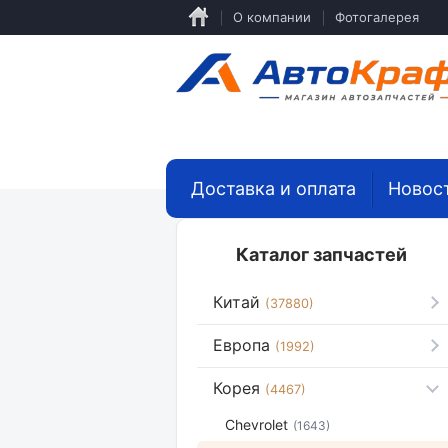
Перейти
О компании
Фотогалерея
к
основному
содержанию
Доставка и оплата
Новос
Каталог запчастей
Китай
(37880)
Европа
(1992)
Корея
(4467)
Chevrolet
(1643)