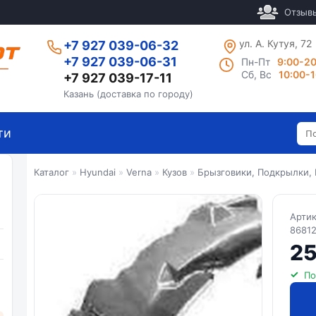
Отзыв
ул. А. Кутуя, 72
+7 927 039-06-32
+7 927 039-06-31
Пн-Пт
9:00-2
Сб, Вс
10:00-
+7 927 039-17-11
Казань (доставка по городу)
ти
Каталог
»
Hyundai
»
Verna
»
Кузов
»
Брызговики, Подкрылки,
Арти
86812
25
По