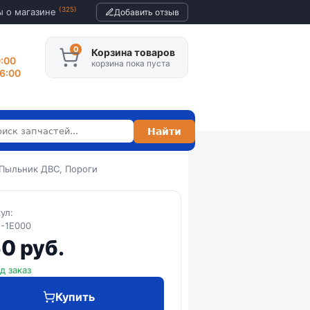
(325)
ы о магазине
Добавить отзыв
Корзина товаров
0:00
корзина пока пуста
16:00
 Пыльник ДВС, Пороги
кул:
-1E000
0 руб.
д заказ
Купить