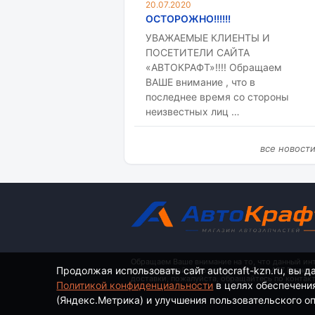
20.07.2020
ОСТОРОЖНО!!!!!!
УВАЖАЕМЫЕ КЛИЕНТЫ И
ПОСЕТИТЕЛИ САЙТА
«АВТОКРАФТ»!!!! Обращаем
ВАШЕ внимание , что в
последнее время со стороны
неизвестных лиц …
все новост
Обращаем Ваше внимание на то, что данный ин
Продолжая использовать сайт autocraft-kzn.ru, вы д
определяемой положениями ч. 2 ст. 437 Гражд
доставки, пожалуйста, обращайтесь по контак
Политикой конфиденциальности
в целях обеспечени
(Яндекс.Метрика) и улучшения пользовательского опы