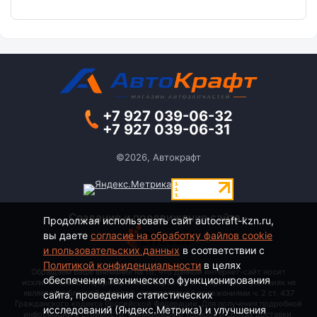
+7 927 039-06-32
+7 927 039-06-31
©2026, Автокрафт
Создание и продвижение сайта -
Продолжая использовать сайт autocraft-kzn.ru,
вы даете
согласие на обработку файлов cookie
и пользовательских данных
в соответствии с
Политикой конфиденциальности
в целях
Обращаем Ваше внимание на то, что данный интернет-сайт носит
обеспечения технического функционирования
исключительно информационный характер и ни при каких условиях не
является публичной офертой, определяемой положениями ч. 2 ст. 437
сайта, проведения статистических
Гражданского кодекса Российской Федерации. Для получения подробной
исследований (Яндекс.Метрика) и улучшения
информации о стоимости, наименовании товаров и сроках доставки,