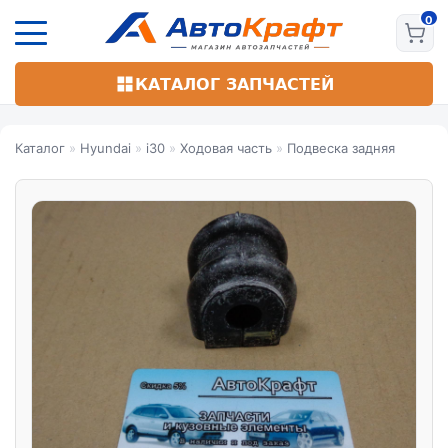
Перейти
к
основному
содержанию
КАТАЛОГ ЗАПЧАСТЕЙ
Каталог
»
Hyundai
»
i30
»
Ходовая часть
»
Подвеска задняя