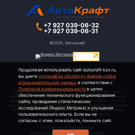
+7 927 039-06-32
+7 927 039-06-31
©2026, Автокрафт
Создание и продвижение сайта -
Продолжая использовать сайт autocraft-kzn.ru,
вы даете
согласие на обработку файлов cookie
и пользовательских данных
в соответствии с
Политикой конфиденциальности
в целях
Обращаем Ваше внимание на то, что данный интернет-сайт носит
обеспечения технического функционирования
исключительно информационный характер и ни при каких условиях не
является публичной офертой, определяемой положениями ч. 2 ст. 437
сайта, проведения статистических
Гражданского кодекса Российской Федерации. Для получения подробной
исследований (Яндекс.Метрика) и улучшения
информации о стоимости, наименовании товаров и сроках доставки,
пользовательского опыта. Если вы не
пожалуйста, обращайтесь по контактным телефонам.
согласны с этим, пожалуйста, покиньте сайт.
Политика конфиденциальности
Согласие на обработку персональных данных