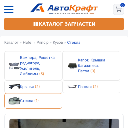
Перейти
к
основному
содержанию
КАТАЛОГ ЗАПЧАСТЕЙ
Каталог
»
Hafei
»
Princip
»
Кузов
»
Стекла
Бампера, Решетка
Капот, Крышка
радиатора,
багажника,
Усилитель,
Петли
(3)
Эмблемы
(5)
Крылья
(2)
Панели
(2)
Стекла
(1)