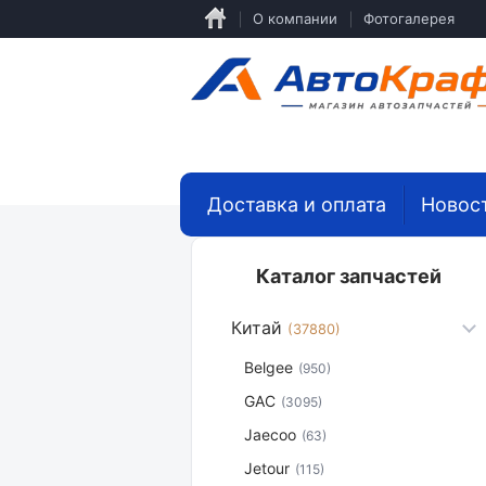
Перейти
О компании
Фотогалерея
к
основному
содержанию
Доставка и оплата
Новос
Каталог запчастей
Китай
(37880)
Belgee
(950)
GAC
(3095)
Jaecoo
(63)
Jetour
(115)