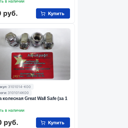
ть в наличии
 руб.
Купить
кул:
3101014-K00
оги:
3101014K00
 колесная Great Wall Safe (за 1
ть в наличии
 руб.
Купить