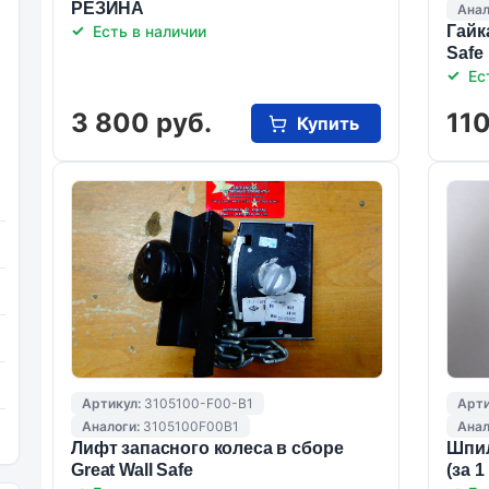
РЕЗИНА
Анал
Есть в наличии
Гайк
Safe
Ес
3 800 руб.
110
Купить
Артикул:
3105100-F00-B1
Арти
Аналоги:
3105100F00B1
Анал
Лифт запасного колеса в сборе
Шпил
Great Wall Safe
(за 1