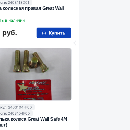
оги:
2403113D01
а колесная правая Great Wall
ть в наличии
 руб.
Купить
кул:
2403104-F00
оги:
2403104F00
ька колеса Great Wall Safe 4/4
 шт)