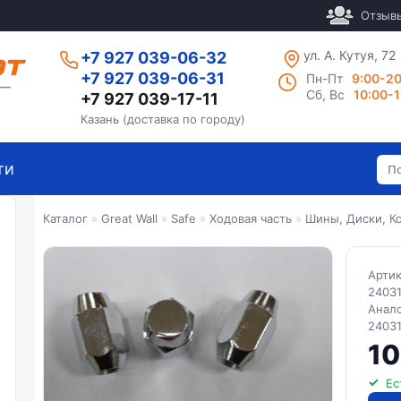
Отзыв
ул. А. Кутуя, 72
+7 927 039-06-32
+7 927 039-06-31
Пн-Пт
9:00-2
Сб, Вс
10:00-
+7 927 039-17-11
Казань (доставка по городу)
ти
Каталог
»
Great Wall
»
Safe
»
Ходовая часть
»
Шины, Диски, К
Арти
24031
Анал
2403
10
Ес