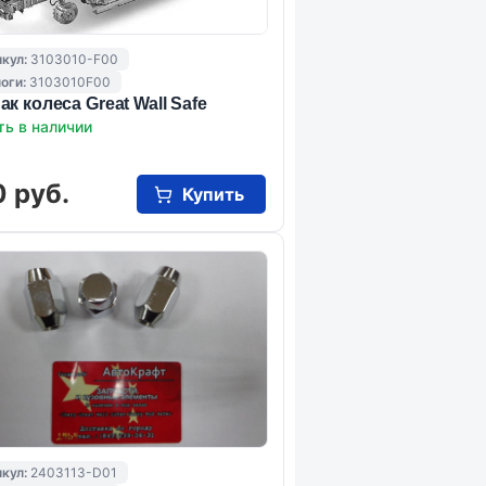
кул:
3103010-F00
оги:
3103010F00
ак колеса Great Wall Safe
ть в наличии
 руб.
Купить
кул:
2403113-D01