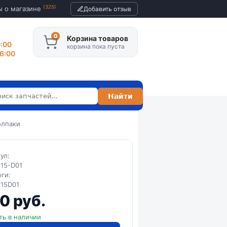
(325)
ы о магазине
Добавить отзыв
Корзина товаров
0:00
корзина пока пуста
16:00
олпаки
кул:
15-D01
оги:
115D01
0 руб.
ть в наличии