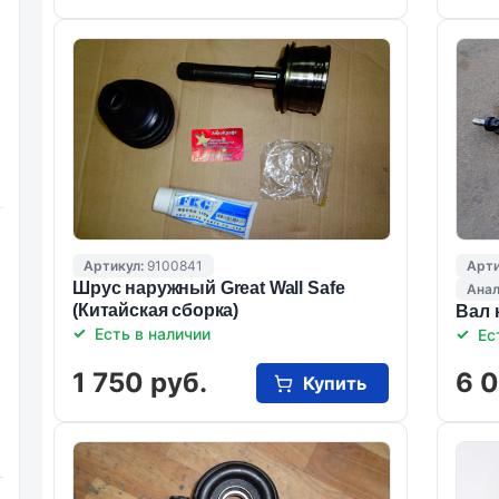
Артикул:
9100841
Арти
Шрус наружный Great Wall Safe
Анал
(Китайская сборка)
Вал 
Есть в наличии
Ес
1 750 руб.
6 
Купить