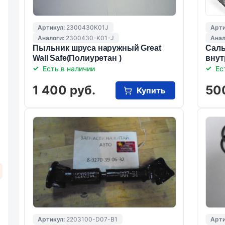
Артикул:
2300430K01J
Арти
Аналоги:
2300430-K01-J
Анал
Пыльник шруса наружный Great
Саль
Wall Safe(Полиуретан )
внут
Есть в наличии
Ес
1 400 руб.
50
Купить
Артикул:
2203100-D07-B1
Арти