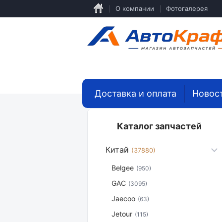
Перейти
О компании
Фотогалерея
к
основному
содержанию
Доставка и оплата
Новос
Каталог запчастей
Китай
(37880)
Belgee
(950)
GAC
(3095)
Jaecoo
(63)
Jetour
(115)