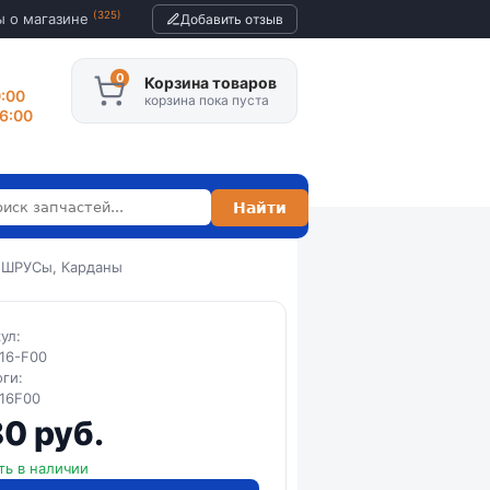
(325)
ы о магазине
Добавить отзыв
Корзина товаров
0:00
корзина пока пуста
16:00
 ШРУСы, Карданы
кул:
16-F00
оги:
16F00
0 руб.
ть в наличии