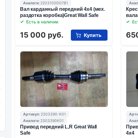
Аналоги:
2203100D07B1
Анал
Вал карданный передний 4х4 (мех.
Крес
раздотка коробка)Great Wall Safe
вала 
Есть в наличии
Ес
15 000 руб.
65
Купить
Артикул:
2303390-K01
Арти
Аналоги:
2303390K01
Анал
Привод передний L,R Great Wall
Прив
Safe
4x4