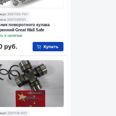
кул:
3001100-F01
оги:
3001100F01
ник поворотного кулака
ренний Great Wall Safe
ть в наличии
0 руб.
Купить
кул:
2201116-D01