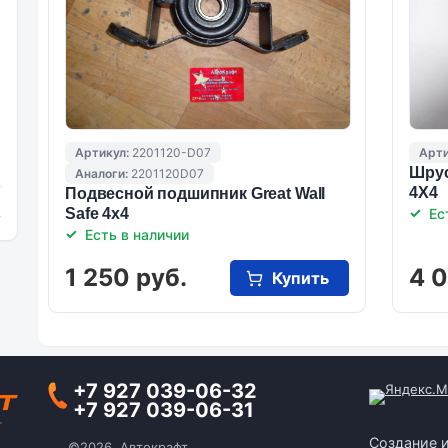
Артикул:
2201120-D07
Арти
Шрус
Аналоги:
2201120D07
4Х4
Подвесной подшипник Great Wall
Safe 4х4
Ес
и
Есть в наличии
1 250 руб.
4 
Купить
+7 927 039-06-32
+7 927 039-06-31
Создание 
©2026, Автокрафт