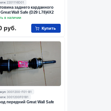
оги:
2201116D01
товина заднего карданного
Great Wall Safe (D29 L78)4Х2
ть в наличии
0 руб.
Купить
кул:
3001200-F01-B1
оги:
3001200F01B1
од передний Great Wall Safe