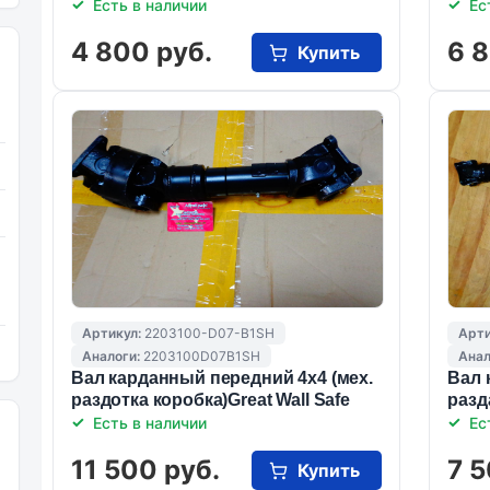
Есть в наличии
Ес
4 800 руб.
6 8
Купить
Артикул:
2203100-D07-B1SH
Арти
Аналоги:
2203100D07B1SH
Анал
Вал карданный передний 4х4 (мех.
Вал 
раздотка коробка)Great Wall Safe
разд
Есть в наличии
Ес
11 500 руб.
7 5
Купить