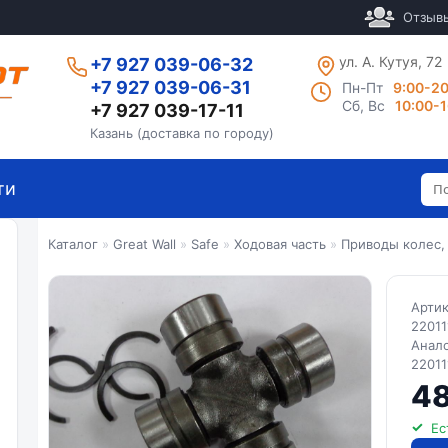
Отзыв
ул. А. Кутуя, 72
+7 927 039-06-32
+7 927 039-06-31
Пн-Пт
9:00-2
Сб, Вс
10:00-
+7 927 039-17-11
Казань (доставка по городу)
ти
Каталог
»
Great Wall
»
Safe
»
Ходовая часть
»
Приводы колес,
Арти
22011
Анал
22011
48
Ес