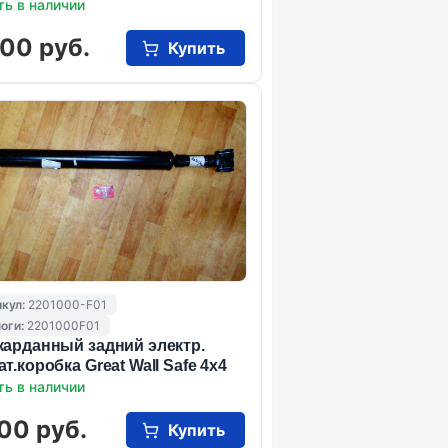
ть в наличии
00 руб.
Купить
кул:
2201000-F01
оги:
2201000F01
карданный задний электр.
ат.коробка Great Wall Safe 4x4
ть в наличии
00 руб.
Купить