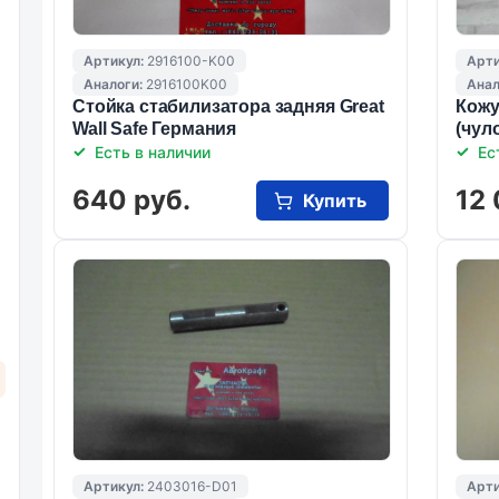
Артикул:
2916100-K00
Арти
Аналоги:
2916100K00
Анал
Стойка стабилизатора задняя Great
Кожу
Wall Safe Германия
(чул
Есть в наличии
Ес
640 руб.
12 
Купить
Артикул:
2403016-D01
Арти