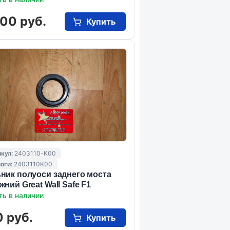
00 руб.
Купить
кул:
2403110-K00
оги:
2403110K00
ник полуоси заднего моста
жний Great Wall Safe F1
ть в наличии
 руб.
Купить