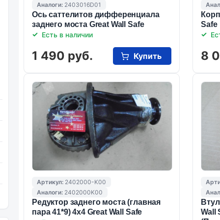
Аналоги:
2403016D01
Анал
Ось саттелитов дифференциала
Корп
заднего моста Great Wall Safe
Safe
Есть в наличии
Ес
1 490 руб.
8 
Купить
Артикул:
2402000-K00
Арти
Аналоги:
2402000K00
Анал
Редуктор заднего моста (главная
Втул
пара 41*9) 4х4 Great Wall Safe
Wall