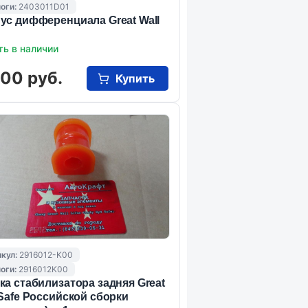
оги:
2403011D01
ус дифференциала Great Wall
ть в наличии
000 руб.
Купить
кул:
2916012-K00
оги:
2916012K00
ка стабилизатора задняя Great
 Safe Российской сборки