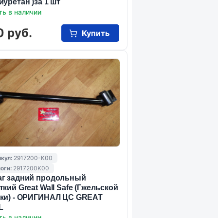
иуретан )за 1 шт
ть в наличии
0 руб.
Купить
кул:
2917200-K00
оги:
2917200K00
г задний продольный
ткий Great Wall Safe (Гжельской
ки) - ОРИГИНАЛ ЦС GREAT
L
ть в наличии