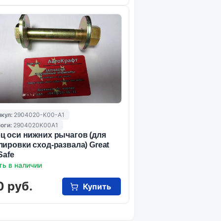
кул:
2904020-K00-A1
оги:
2904020K00A1
ц оси нижних рычагов (для
лировки сход-развала) Great
Safe
ть в наличии
0 руб.
Купить