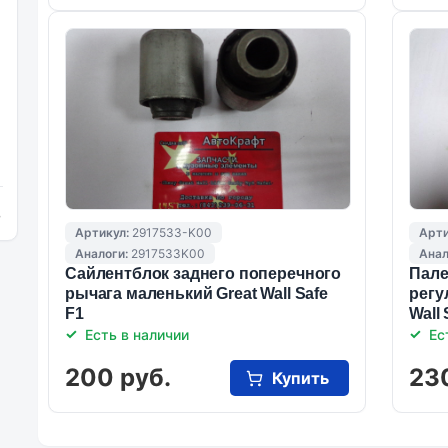
и
Артикул:
2917533-K00
Арти
Аналоги:
2917533K00
Анал
Сайлентблок заднего поперечного
Пале
рычага маленький Great Wall Safe
регу
F1
Wall 
Есть в наличии
Ес
200 руб.
23
Купить