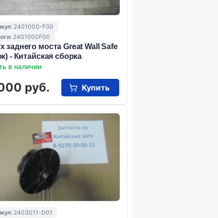
кул:
2401000-F00
оги:
2401000F00
х заднего моста Great Wall Safe
ок) - Китайская сборка
ть в наличии
000 руб.
Купить
кул:
2403011-D01