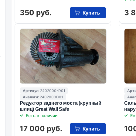
350 руб.
3 8
Купить
Артикул:
2402000-D01
Арти
Аналоги:
2402000D01
Анал
Редуктор заднего моста (крупный
Саль
шлиц) Great Wall Safe
нару
Есть в наличии
Ес
17 000 руб.
100
Купить