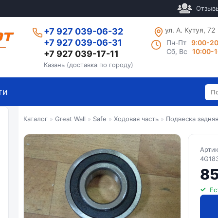
Отзыв
ул. А. Кутуя, 72
+7 927 039-06-32
+7 927 039-06-31
Пн-Пт
9:00-2
Сб, Вс
10:00-
+7 927 039-17-11
Казань (доставка по городу)
ти
Каталог
»
Great Wall
»
Safe
»
Ходовая часть
»
Подвеска задня
Арти
4G18
85
Ес