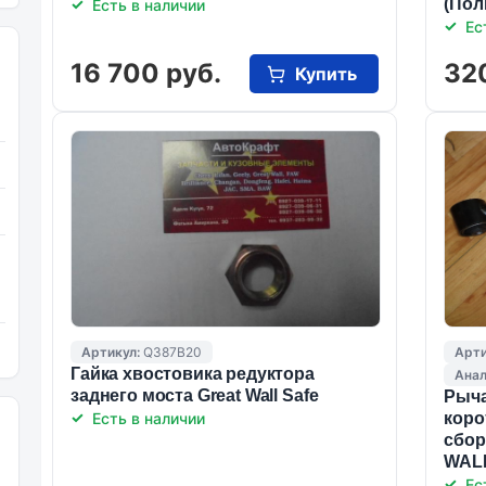
(Пол
Есть в наличии
Ес
16 700 руб.
32
Купить
Артикул:
Q387B20
Арти
Гайка хвостовика редуктора
Анал
заднего моста Great Wall Safe
Рыча
Есть в наличии
коро
сбор
WAL
Ес