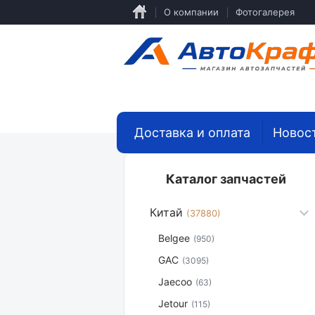
Перейти
О компании
Фотогалерея
к
основному
содержанию
Доставка и оплата
Новос
Каталог запчастей
Китай
(37880)
Belgee
(950)
GAC
(3095)
Jaecoo
(63)
Jetour
(115)