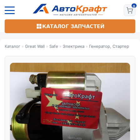
Перейти
к
основному
содержанию
КАТАЛОГ ЗАПЧАСТЕЙ
Каталог
»
Great Wall
»
Safe
»
Электрика
»
Генератор, Стартер