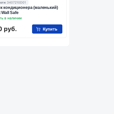
оги:
3407210D01
к кондиционера (маленький)
 Wall Safe
ть в наличии
0 руб.
Купить