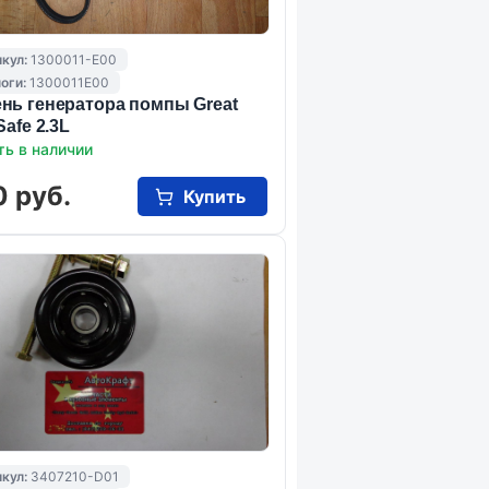
кул:
1300011-E00
оги:
1300011E00
нь генератора помпы Great
Safe 2.3L
ть в наличии
0 руб.
Купить
кул:
3407210-D01