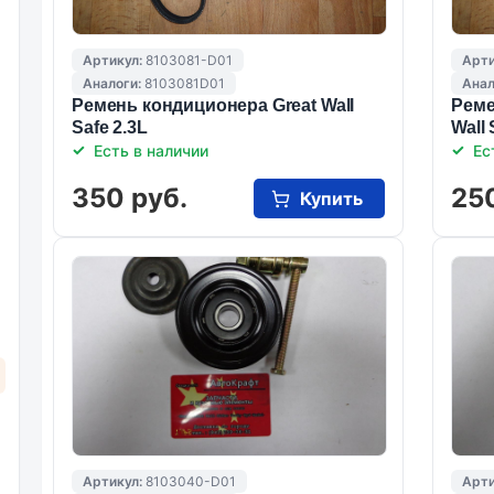
Артикул:
8103081-D01
Арти
Аналоги:
8103081D01
Анал
Ремень кондиционера Great Wall
Реме
Safe 2.3L
Wall 
Есть в наличии
Ес
350 руб.
25
Купить
Артикул:
8103040-D01
Арти