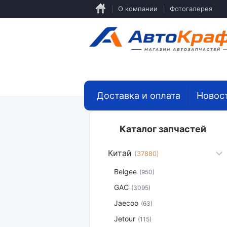
Перейти
О компании
Фотогалерея
к
основному
содержанию
Доставка и оплата
Новос
Каталог запчастей
Китай
(37880)
Belgee
(950)
GAC
(3095)
Jaecoo
(63)
Jetour
(115)