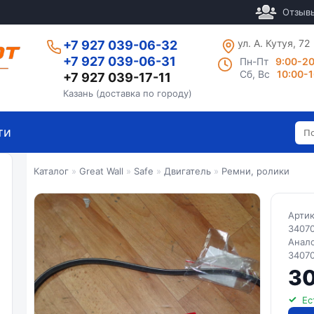
Отзыв
ул. А. Кутуя, 72
+7 927 039-06-32
+7 927 039-06-31
Пн-Пт
9:00-2
Сб, Вс
10:00-
+7 927 039-17-11
Казань (доставка по городу)
ти
Каталог
»
Great Wall
»
Safe
»
Двигатель
»
Ремни, ролики
Арти
34070
Анал
34070
30
Ес