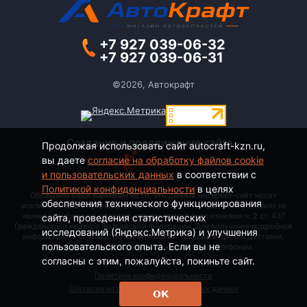
+7 927 039-06-32
+7 927 039-06-31
©2026, Автокрафт
Создание и продвижение сайта -
Продолжая использовать сайт autocraft-kzn.ru,
вы даете
согласие на обработку файлов cookie
и пользовательских данных
в соответствии с
Политикой конфиденциальности
в целях
Обращаем Ваше внимание на то, что данный интернет-сайт носит
обеспечения технического функционирования
исключительно информационный характер и ни при каких условиях не
является публичной офертой, определяемой положениями ч. 2 ст. 437
сайта, проведения статистических
Гражданского кодекса Российской Федерации. Для получения подробной
исследований (Яндекс.Метрика) и улучшения
информации о стоимости, наименовании товаров и сроках доставки,
пользовательского опыта. Если вы не
пожалуйста, обращайтесь по контактным телефонам.
согласны с этим, пожалуйста, покиньте сайт.
Политика конфиденциальности
Согласие на обработку персональных данных
ОК