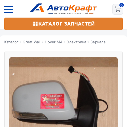
Перейти
к
основному
содержанию
КАТАЛОГ ЗАПЧАСТЕЙ
Каталог
»
Great Wall
»
Hover M4
»
Электрика
»
Зеркала