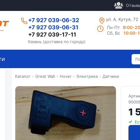
Отзыв
ул. А. Кутуя, 72
+7 927 039-06-32
+7 927 039-06-31
Пн-Пт
9:00-2
Сб, Вс
10:00-
+7 927 039-17-11
Казань (доставка по городу)
ти
Каталог
»
Great Wall
»
Hover
»
Электрика
»
Датчики
Арти
9000
1 
Ес