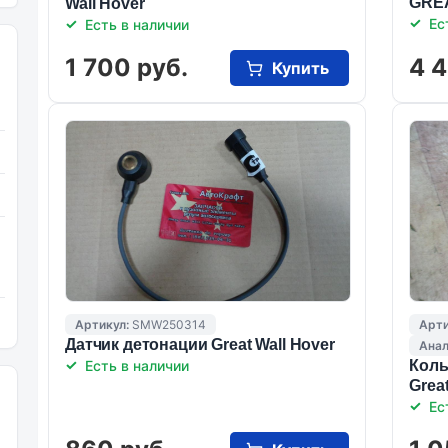
GRE
Wall Hover
Ес
Есть в наличии
1 700 руб.
4 4
Купить
Артикул:
SMW250314
Арти
Датчик детонации Great Wall Hover
Анал
Есть в наличии
Коль
Grea
Ес