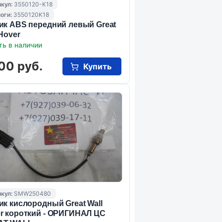
кул:
3550120-K18
оги:
3550120K18
ик ABS передний левый Great
 Hover
ть в наличии
00 руб.
Купить
кул:
SMW250480
ик кислородный Great Wall
r короткий - ОРИГИНАЛ ЦС