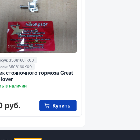
кул:
3508160-K00
оги:
3508160K00
ик стояночного тормоза Great
 Hover
ть в наличии
0 руб.
Купить