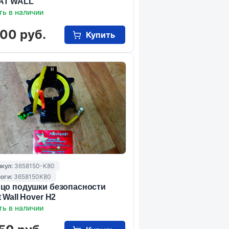
AT WALL
ть в наличии
00 руб.
Купить
кул:
3658150-K80
оги:
3658150K80
цо подушки безопасности
t Wall Hover H2
ть в наличии