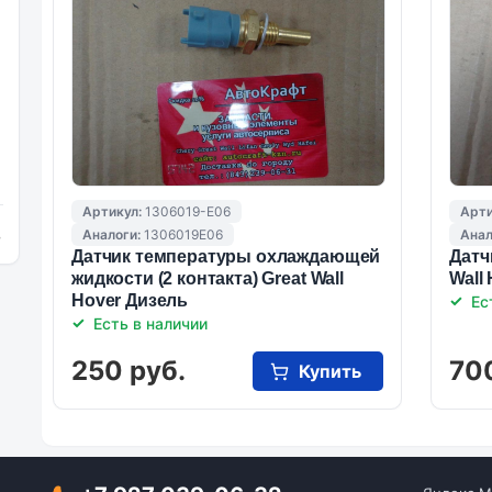
Артикул:
1306019-E06
Арти
Аналоги:
1306019E06
Анал
и
Датчик температуры охлаждающей
Датч
жидкости (2 контакта) Great Wall
Wall
Hover Дизель
Ес
Есть в наличии
250 руб.
70
Купить