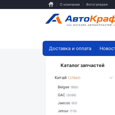
Перейти
О компании
Фотогалерея
к
основному
содержанию
Доставка и оплата
Новос
Каталог запчастей
Китай
(37880)
Belgee
(950)
GAC
(3095)
Jaecoo
(63)
Jetour
(115)