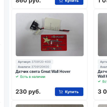
860 руб.
1 0
Купить
Артикул:
3709120-K00
Арти
Аналоги:
3709120K00
Анал
Датчик света Great Wall Hover
Датч
Wall
Есть в наличии
Ес
230 руб.
3 
Купить