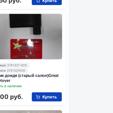
50 руб.
Купить
кул:
3741321-K00
оги:
3741321K00
ик дождя (старый салон)Great
 Hover
ть в наличии
000 руб.
Купить