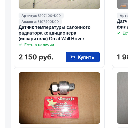
Артикул:
8107400-K00
Арти
Датч
Аналоги:
8107400K00
филь
Датчик температуры салонного
радиатора кондиционера
Ес
(испарителя) Great Wall Hover
Есть в наличии
2 150 руб.
1 9
Купить