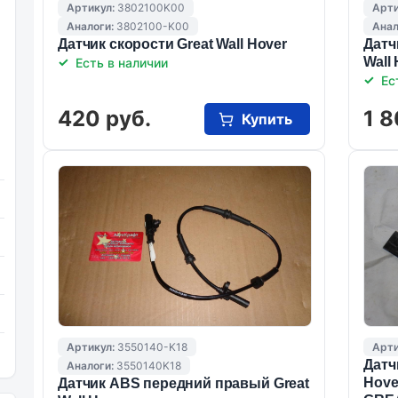
Артикул:
3802100K00
Арти
Аналоги:
3802100-K00
Анал
Датчик скорости Great Wall Hover
Датч
Wall
Есть в наличии
Ес
420 руб.
1 8
Купить
Артикул:
3550140-K18
Арти
Датч
Аналоги:
3550140K18
Hove
Датчик ABS передний правый Great