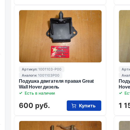
Артикул:
1001103-P00
Арти
Аналоги:
1001103P00
Анал
Подушка двигателя правая Great
Поду
Wall Hover дизель
Hove
Есть в наличии
Ес
600 руб.
1 1
Купить