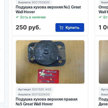
Аналоги:
5001100K00
Анал
Подушка кузова верхняя №1 Great
Опор
Wall Hover
Wall
Есть в наличии
Ес
250 руб.
1 0
Купить
Артикул:
5001520-K00
Арти
Аналоги:
5001520K00
Анал
Подушка кузова верхняя правая
Поду
№5 Great Wall Hover
Дизе