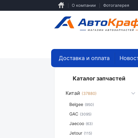
Перейти
О компании
Фотогалерея
к
основному
содержанию
Доставка и оплата
Новос
Каталог запчастей
Китай
(37880)
Belgee
(950)
GAC
(3095)
Jaecoo
(63)
Jetour
(115)