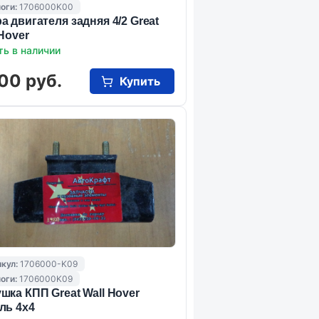
оги:
1706000K00
а двигателя задняя 4/2 Great
 Hover
ть в наличии
00 руб.
Купить
кул:
1706000-K09
оги:
1706000K09
шка КПП Great Wall Hover
ль 4х4