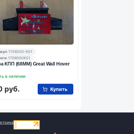
кул:
1706000-K01
оги:
1706000K01
а КПП (68ММ) Great Wall Hover
ть в наличии
0 руб.
Купить