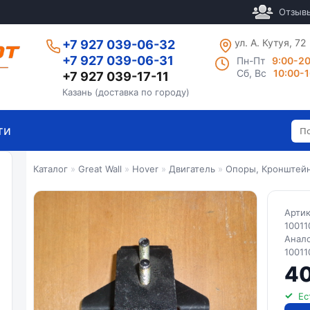
Отзыв
ул. А. Кутуя, 72
+7 927 039-06-32
+7 927 039-06-31
Пн-Пт
9:00-2
Сб, Вс
10:00-
+7 927 039-17-11
Казань (доставка по городу)
ти
Каталог
»
Great Wall
»
Hover
»
Двигатель
»
Опоры, Кронштей
Арти
10011
Анал
10011
40
Ес