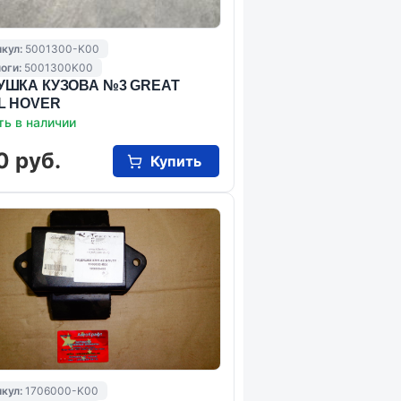
кул:
5001300-K00
оги:
5001300K00
УШКА КУЗОВА №3 GREAT
L HOVER
ть в наличии
0 руб.
Купить
кул:
1706000-K00