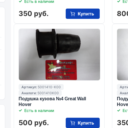
Есть в наличии
Ес
350 руб.
80
Купить
Артикул:
5001410-K00
Арти
Аналоги:
5001410K00
Анал
Подушка кузова №4 Great Wall
Поду
Hover
Hove
Есть в наличии
Ес
500 руб.
35
Купить