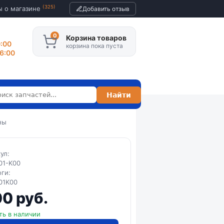
(325)
ы о магазине
Добавить отзыв
Корзина товаров
0:00
корзина пока пуста
16:00
ны
кул:
01-K00
оги:
01K00
0 руб.
ть в наличии