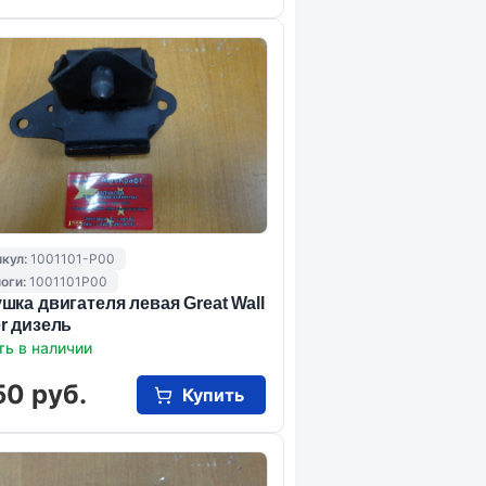
кул:
1001101-P00
оги:
1001101P00
шка двигателя левая Great Wall
r дизель
ть в наличии
50 руб.
Купить