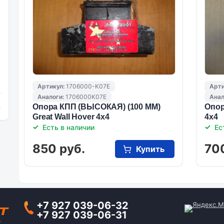
Артикул:
1706000-K07E
Арти
Аналоги:
1706000K07E
Анал
Опора КПП (ВЫСОКАЯ) (100 ММ)
Опор
и
Great Wall Hover 4x4
4x4
Есть в наличии
Ес
850 руб.
70
Купить
+7 927 039-06-32
+7 927 039-06-31