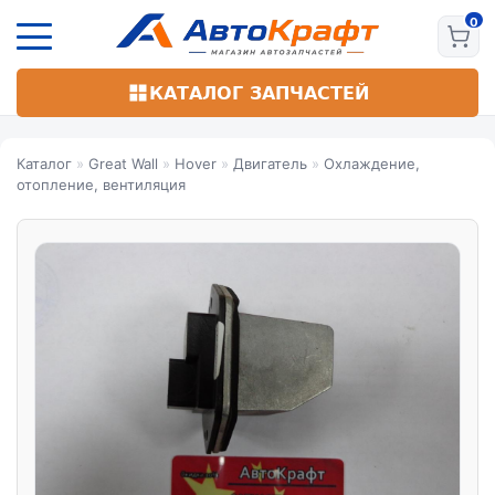
Перейти
к
основному
содержанию
КАТАЛОГ ЗАПЧАСТЕЙ
Каталог
»
Great Wall
»
Hover
»
Двигатель
»
Охлаждение,
отопление, вентиляция