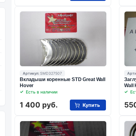
Артикул:
SMD327507
Арти
Вкладыши коренные STD Great Wall
Загл
Hover
Wall
Есть в наличии
Ес
1 400 руб.
55
Купить