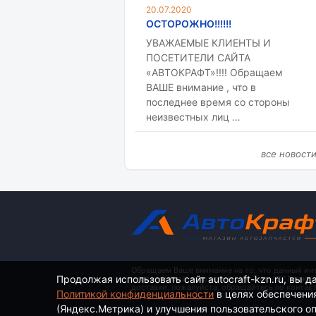
20.07.2020
ОСТОРОЖНО!!!!!!
УВАЖАЕМЫЕ КЛИЕНТЫ И
ПОСЕТИТЕЛИ САЙТА
«АВТОКРАФТ»!!!! Обращаем
ВАШЕ внимание , что в
последнее время со стороны
неизвестных лиц …
все новост
Обращаем Ваше внимание на то, что данный ин
Продолжая использовать сайт autocraft-kzn.ru, вы д
определяемой положениями ч. 2 ст. 437 Гражд
доставки, пожалуйста, обращайтесь по контак
Политикой конфиденциальности
в целях обеспечени
(Яндекс.Метрика) и улучшения пользовательского опы