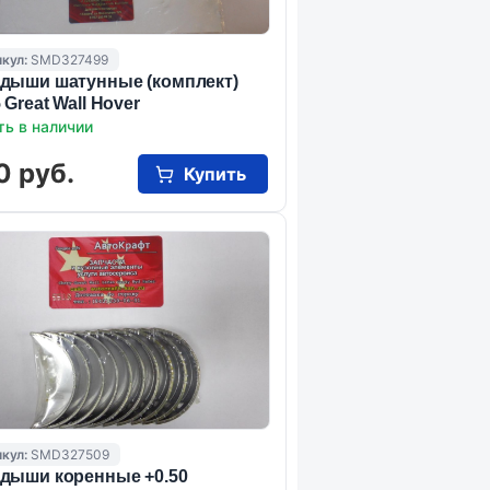
кул:
SMD327499
дыши шатунные (комплект)
 Great Wall Hover
ть в наличии
0 руб.
Купить
кул:
SMD327509
дыши коренные +0.50