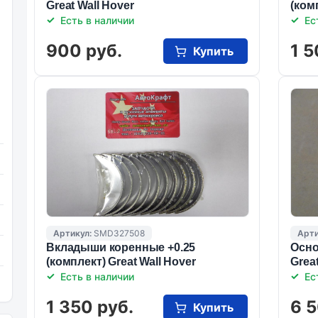
Great Wall Hover
(ком
Есть в наличии
Ес
900 руб.
1 5
Купить
Артикул:
SMD327508
Арти
Вкладыши коренные +0.25
Осно
(комплект) Great Wall Hover
Grea
Есть в наличии
Ес
1 350 руб.
6 5
Купить