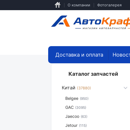
Перейти
О компании
Фотогалерея
к
основному
содержанию
Доставка и оплата
Новос
Каталог запчастей
Китай
(37880)
Belgee
(950)
GAC
(3095)
Jaecoo
(63)
Jetour
(115)