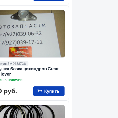
кул:
SMD188738
ушка блока цилиндров Great
 Hover
ть в наличии
0 руб.
Купить