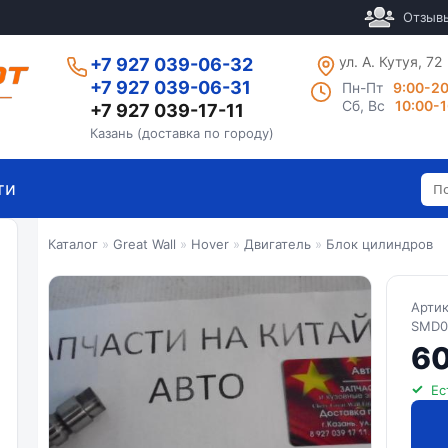
Отзыв
ул. А. Кутуя, 72
+7 927 039-06-32
+7 927 039-06-31
Пн-Пт
9:00-2
Сб, Вс
10:00-
+7 927 039-17-11
Казань (доставка по городу)
ти
Каталог
»
Great Wall
»
Hover
»
Двигатель
»
Блок цилиндров
Арти
SMD0
60
Ес