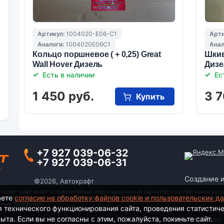
Артикул:
1004020-E06-C1
Арти
Аналоги:
1004020E06C1
Анал
Кольцо поршневое ( + 0,25) Great
Шкив
Wall Hover Дизель
Дизе
Есть в наличии
Ес
1 450 руб.
3 7
Купить
и
+7 927 039-06-32
+7 927 039-06-31
Создание 
©2026, Автокрафт
тернет-сайт носит исключительно информационный характер и ни при каких усло
аете
согласие на обработку файлов cookie и пользовательских д
анского кодекса Российской Федерации. Для получения подробной информации о
тным телефонам.
я технического функционирования сайта, проведения статистич
та. Если вы не согласны с этим, пожалуйста, покиньте сайт.
Политика конфиденциальности
|
Согласие на обработку персональных данных