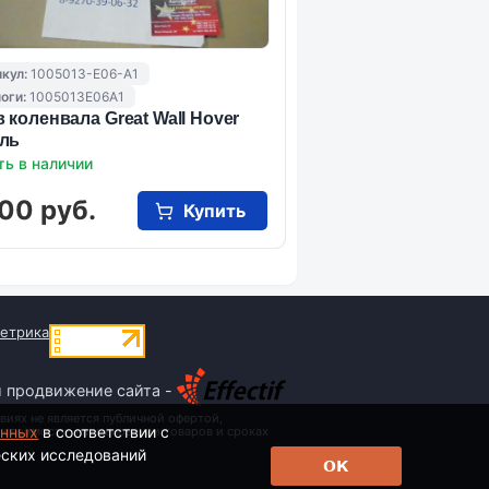
кул:
1005013-E06-A1
оги:
1005013E06A1
 коленвала Great Wall Hover
ль
ть в наличии
00 руб.
Купить
и продвижение сайта -
виях не является публичной офертой,
анных
в соответствии с
 стоимости, наименовании товаров и сроках
еских исследований
ОК