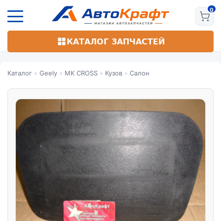
Перейти
к
основному
содержанию
КАТАЛОГ ЗАПЧАСТЕЙ
Каталог
»
Geely
»
MK CROSS
»
Кузов
»
Салон