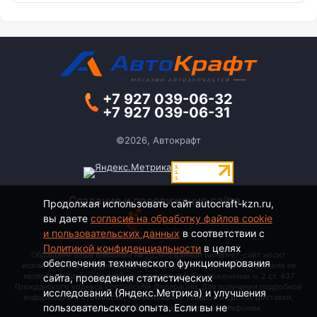
+7 927 039-06-32
+7 927 039-06-31
©2026, Автокрафт
Создание и продвижение сайта -
Продолжая использовать сайт autocraft-kzn.ru,
вы даете
согласие на обработку файлов cookie
и пользовательских данных
в соответствии с
Политикой конфиденциальности
в целях
Обращаем Ваше внимание на то, что данный интернет-сайт носит
обеспечения технического функционирования
исключительно информационный характер и ни при каких условиях не
является публичной офертой, определяемой положениями ч. 2 ст. 437
сайта, проведения статистических
Гражданского кодекса Российской Федерации. Для получения подробной
исследований (Яндекс.Метрика) и улучшения
информации о стоимости, наименовании товаров и сроках доставки,
пользовательского опыта. Если вы не
пожалуйста, обращайтесь по контактным телефонам.