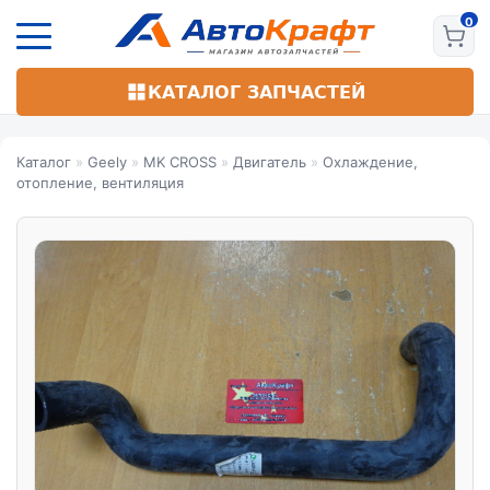
Перейти
к
основному
содержанию
КАТАЛОГ ЗАПЧАСТЕЙ
Каталог
»
Geely
»
MK CROSS
»
Двигатель
»
Охлаждение,
отопление, вентиляция