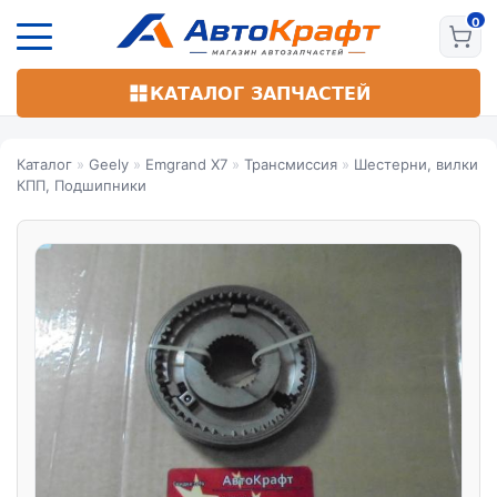
Перейти
к
основному
содержанию
КАТАЛОГ ЗАПЧАСТЕЙ
Каталог
»
Geely
»
Emgrand X7
»
Трансмиссия
»
Шестерни, вилки
КПП, Подшипники