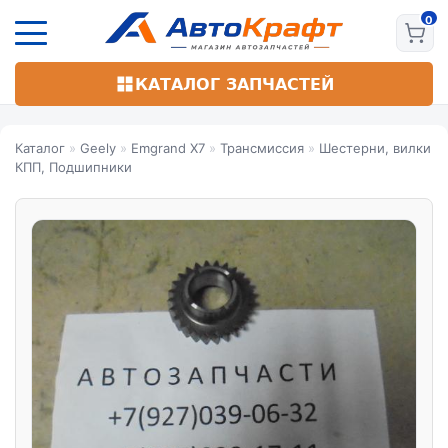
Перейти
к
основному
содержанию
КАТАЛОГ ЗАПЧАСТЕЙ
Каталог
»
Geely
»
Emgrand X7
»
Трансмиссия
»
Шестерни, вилки
КПП, Подшипники