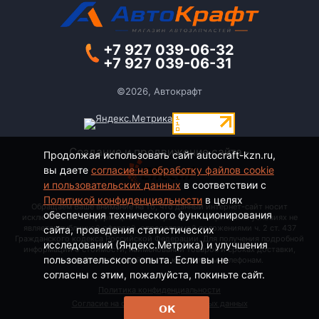
+7 927 039-06-32
+7 927 039-06-31
©2026, Автокрафт
Создание и продвижение сайта -
Продолжая использовать сайт autocraft-kzn.ru,
вы даете
согласие на обработку файлов cookie
и пользовательских данных
в соответствии с
Политикой конфиденциальности
в целях
Обращаем Ваше внимание на то, что данный интернет-сайт носит
обеспечения технического функционирования
исключительно информационный характер и ни при каких условиях не
является публичной офертой, определяемой положениями ч. 2 ст. 437
сайта, проведения статистических
Гражданского кодекса Российской Федерации. Для получения подробной
исследований (Яндекс.Метрика) и улучшения
информации о стоимости, наименовании товаров и сроках доставки,
пользовательского опыта. Если вы не
пожалуйста, обращайтесь по контактным телефонам.
согласны с этим, пожалуйста, покиньте сайт.
Политика конфиденциальности
Согласие на обработку персональных данных
ОК