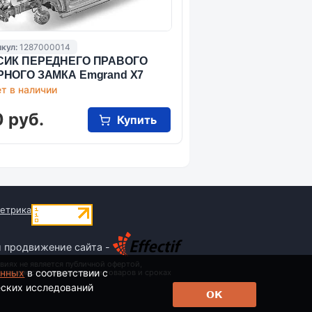
кул:
1287000014
СИК ПЕРЕДНЕГО ПРАВОГО
РНОГО ЗАМКА Emgrand X7
т в наличии
 руб.
Купить
и продвижение сайта -
виях не является публичной офертой,
анных
в соответствии с
 стоимости, наименовании товаров и сроках
еских исследований
ОК