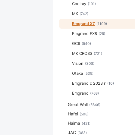
Coolray
(191)
MK
(742)
Emgrand X7
(1109)
Emgrand EX8
(25)
GC6
(540)
MK CROSS
(721)
Vision
(308)
Otaka
(539)
Emgrand с 2023 г
(10)
Emgrand
(768)
Great Wall
(5646)
Hafei
(508)
Haima
(421)
JAC
(383)