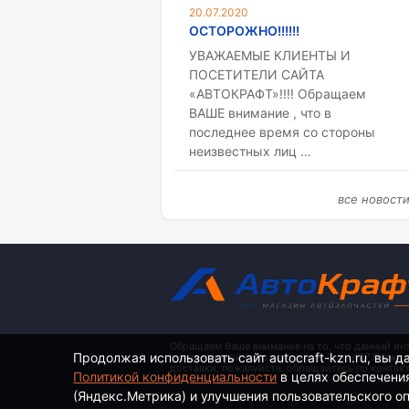
20.07.2020
ОСТОРОЖНО!!!!!!
УВАЖАЕМЫЕ КЛИЕНТЫ И
ПОСЕТИТЕЛИ САЙТА
«АВТОКРАФТ»!!!! Обращаем
ВАШЕ внимание , что в
последнее время со стороны
неизвестных лиц …
все новост
Обращаем Ваше внимание на то, что данный ин
Продолжая использовать сайт autocraft-kzn.ru, вы д
определяемой положениями ч. 2 ст. 437 Гражд
доставки, пожалуйста, обращайтесь по контак
Политикой конфиденциальности
в целях обеспечени
(Яндекс.Метрика) и улучшения пользовательского опы