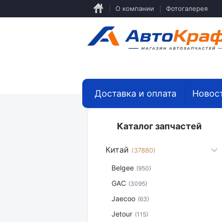
Перейти
О компании
Фотогалерея
к
основному
содержанию
Доставка и оплата
Новос
Каталог запчастей
Китай
(37880)
Belgee
(950)
GAC
(3095)
Jaecoo
(63)
Jetour
(115)