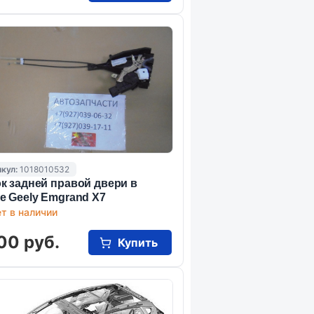
кул:
1018010532
к задней правой двери в
е Geely Emgrand X7
т в наличии
00 руб.
Купить