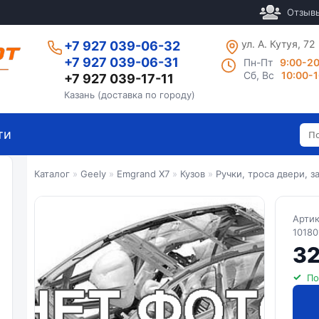
Отзыв
ул. А. Кутуя, 72
+7 927 039-06-32
+7 927 039-06-31
Пн-Пт
9:00-2
Сб, Вс
10:00-
+7 927 039-17-11
Казань (доставка по городу)
ти
Каталог
»
Geely
»
Emgrand X7
»
Кузов
»
Ручки, троса двери, з
Арти
10180
32
По