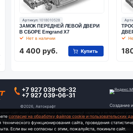
Артикул:
1018010528
Арти
ЗАМОК ПЕРЕДНЕЙ ЛЕВОЙ ДВЕРИ
ТРО
В СБОРЕ Emgrand X7
ДВЕ
Нет в наличии
Не
4 400 руб.
180
Купить
и
+7 927 039-06-32
+7 927 039-06-31
Создание 
©2026, Автокрафт
тернет-сайт носит исключительно информационный характер и ни при каких усло
аете
согласие на обработку файлов cookie и пользовательских д
анского кодекса Российской Федерации. Для получения подробной информации о
тным телефонам.
я технического функционирования сайта, проведения статистич
та. Если вы не согласны с этим, пожалуйста, покиньте сайт.
Политика конфиденциальности
|
Согласие на обработку персональных данных