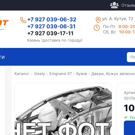
Отзыв
ул. А. Кутуя, 72
+7 927 039-06-32
+7 927 039-06-31
Пн-Пт
9:00-2
Сб, Вс
10:00-
+7 927 039-17-11
Казань (доставка по городу)
ти
Каталог
»
Geely
»
Emgrand X7
»
Кузов
»
Двери, Кожух запасно
Арти
10170
10
По