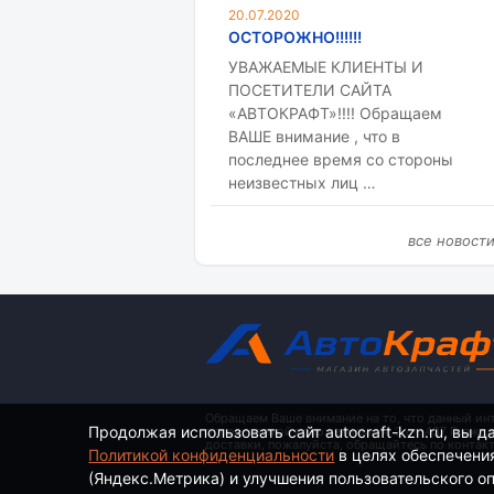
20.07.2020
ОСТОРОЖНО!!!!!!
УВАЖАЕМЫЕ КЛИЕНТЫ И
ПОСЕТИТЕЛИ САЙТА
«АВТОКРАФТ»!!!! Обращаем
ВАШЕ внимание , что в
последнее время со стороны
неизвестных лиц …
все новост
Обращаем Ваше внимание на то, что данный ин
Продолжая использовать сайт autocraft-kzn.ru, вы д
определяемой положениями ч. 2 ст. 437 Гражд
доставки, пожалуйста, обращайтесь по контак
Политикой конфиденциальности
в целях обеспечени
(Яндекс.Метрика) и улучшения пользовательского опы