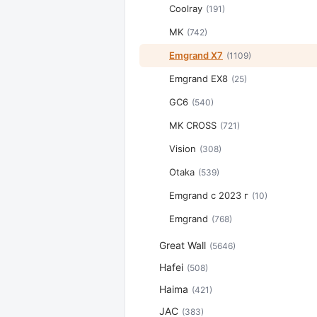
Coolray
(191)
MK
(742)
Emgrand X7
(1109)
Emgrand EX8
(25)
GC6
(540)
MK CROSS
(721)
Vision
(308)
Otaka
(539)
Emgrand с 2023 г
(10)
Emgrand
(768)
Great Wall
(5646)
Hafei
(508)
Haima
(421)
JAC
(383)