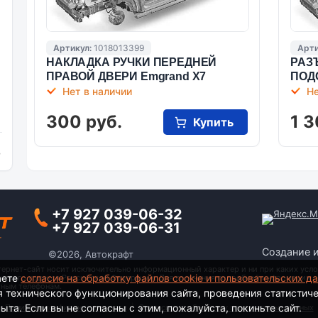
Артикул:
1018013399
Арти
НАКЛАДКА РУЧКИ ПЕРЕДНЕЙ
РАЗ
ПРАВОЙ ДВЕРИ Emgrand X7
ПОД
Нет в наличии
Не
300 руб.
1 3
Купить
и
+7 927 039-06-32
+7 927 039-06-31
Создание 
©2026, Автокрафт
тернет-сайт носит исключительно информационный характер и ни при каких усло
аете
согласие на обработку файлов cookie и пользовательских д
анского кодекса Российской Федерации. Для получения подробной информации о
тным телефонам.
я технического функционирования сайта, проведения статистич
та. Если вы не согласны с этим, пожалуйста, покиньте сайт.
Политика конфиденциальности
|
Согласие на обработку персональных данных