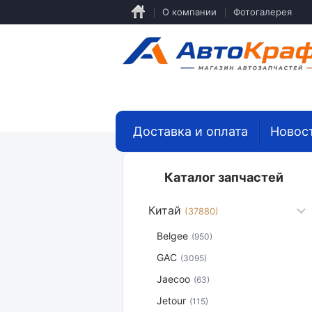
Перейти
О компании
Фотогалерея
к
основному
содержанию
Доставка и оплата
Новос
Каталог запчастей
Китай
(37880)
Belgee
(950)
GAC
(3095)
Jaecoo
(63)
Jetour
(115)