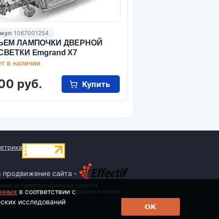
кул:
1067001254
ЪЕМ ЛАМПОЧКИ ДВЕРНОЙ
СВЕТКИ Emgrand X7
т в наличии
00 руб.
Купить
и продвижение сайта -
виях не является публичной офертой,
анных
в соответствии с
 стоимости, наименовании товаров и сроках
еских исследований
ОК