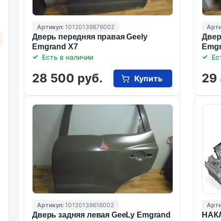
Артикул:
10120139876002
Арти
Дверь передняя правая Geely
Двер
Emgrand X7
Emgr
Есть в наличии
Ес
28 500 руб.
29
Купить
Артикул:
10120139616002
Арти
Дверь задняя левая GeeLy Emgrand
НАК