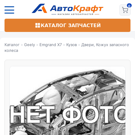
Перейти
к
основному
содержанию
КАТАЛОГ ЗАПЧАСТЕЙ
Каталог
»
Geely
»
Emgrand X7
»
Кузов
»
Двери, Кожух запасного
колеса